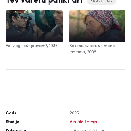
Tev varētu patikt arī
Visas filmas
Vai viegli būt jaunam?, 1986
Bekons, sviests un mana
mamma, 2008
Gads
2005
Studija:
Vizuālā Latvija
Kategorija:
dokumentālā filma,