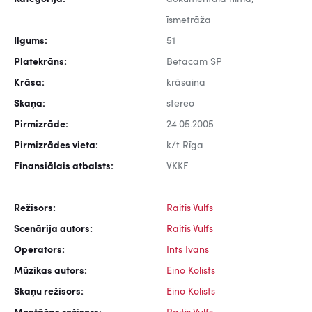
īsmetrāža
Ilgums:
51
Platekrāns:
Betacam SP
Krāsa:
krāsaina
Skaņa:
stereo
Pirmizrāde:
24.05.2005
Pirmizrādes vieta:
k/t Rīga
Finansiālais atbalsts:
VKKF
Režisors:
Raitis Vulfs
Scenārija autors:
Raitis Vulfs
Operators:
Ints Ivans
Mūzikas autors:
Eino Kolists
Skaņu režisors:
Eino Kolists