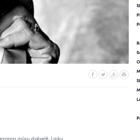
S
P
P
R
S
O
M
S
M
L
P
iezogas mūsu dvēselē. Laiku