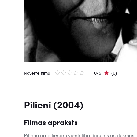
Novērtē filmu
0/5
(0)
Pilieni (2004)
Filmas apraksts
Pilienu pa pilienam vientulība, īgnums un dusmas 