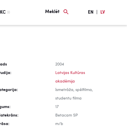
Meklēt
KC
EN
|
LV
ads
2004
tudija:
Latvijas Kultūras
akadēmija
ategorija:
īsmetrāža, spēlfilma,
studentu filma
lgums:
17
latekrāns:
Betacam SP
rāsa:
m/b