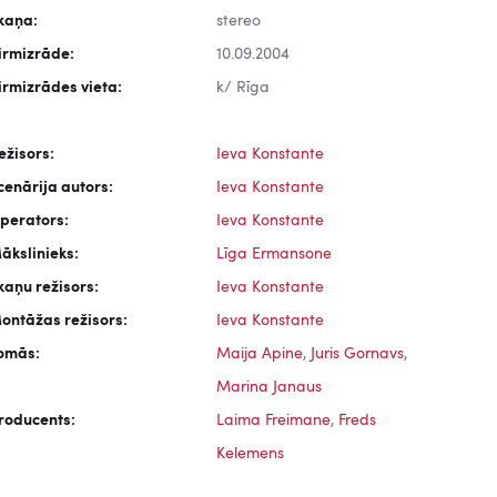
kaņa:
stereo
irmizrāde:
10.09.2004
irmizrādes vieta:
k/ Rīga
ežisors:
Ieva Konstante
cenārija autors:
Ieva Konstante
perators:
Ieva Konstante
ākslinieks:
Līga Ermansone
kaņu režisors:
Ieva Konstante
ontāžas režisors:
Ieva Konstante
omās:
Maija Apine
,
Juris Gornavs
,
Marina Janaus
roducents:
Laima Freimane
,
Freds
Kelemens