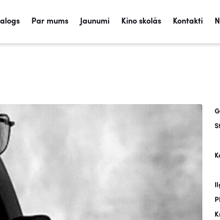
talogs
Par mums
Jaunumi
Kino skolās
Kontakti
N
G
S
K
I
P
K