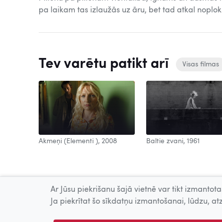
pa laikam tas izlaužās uz āru, bet tad atkal noplok 
Tev varētu patikt arī
Visas filmas
Baltie zvani, 1961
2008
Akmeņi (Elementi ), 2008
Ar Jūsu piekrišanu šajā vietnē var tikt izmantotas
Ja piekrītat šo sīkdatņu izmantošanai, lūdzu, atz