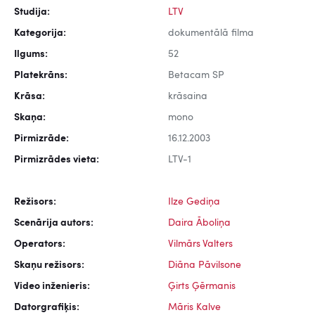
Studija:
LTV
Kategorija:
dokumentālā filma
Ilgums:
52
Platekrāns:
Betacam SP
Krāsa:
krāsaina
Skaņa:
mono
Pirmizrāde:
16.12.2003
Pirmizrādes vieta:
LTV-1
Režisors:
Ilze Gediņa
Scenārija autors:
Daira Āboliņa
Operators:
Vilmārs Valters
Skaņu režisors:
Diāna Pāvilsone
Video inženieris:
Ģirts Ģērmanis
Datorgrafiķis:
Māris Kalve