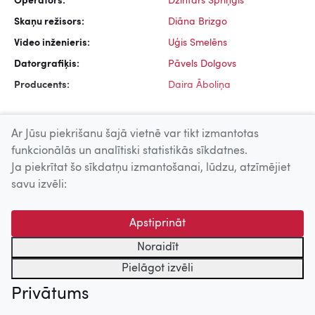
Operators:
Dzintars Spriņģis
Skaņu režisors:
Diāna Brizgo
Video inženieris:
Uģis Smelēns
Datorgrafiķis:
Pāvels Dolgovs
Producents:
Daira Āboliņa
Ar Jūsu piekrišanu šajā vietnē var tikt izmantotas
funkcionālās un analītiski statistikās sīkdatnes.
Ja piekrītat šo sīkdatņu izmantošanai, lūdzu, atzīmējiet
Uz augšu
savu izvēli:
© 2026 Nacionālais Kino centrs, Kultūras informācijas sistēmu
Apstiprināt
centrs. Sadarbības partneris: Latvijas Valsts
kinofotofonodokumentu arhīvs.
Noraidīt
Pielāgot izvēli
Privātums