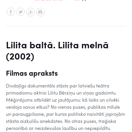
Lilita baltā. Lilita melnā
(2002)
Filmas apraksts
Divdaļīgs dokumentāls stāsts par latviešu teātra
primadonnu aktrisi Lilitu Bērziņu un viņas gadsimtu.
Mēģinājums atbildēt uz jautājumu: kā laiks un cilvēki
veidoja savus elkus? No vienas puses, publikas mīlule
un paraugpilsone, par kuras politisko naivitāti joprojām
stāsta aizkulišu anekdotes. No otras puses, traģiska
personība ar neizdevušos laulību un nepiepildītu