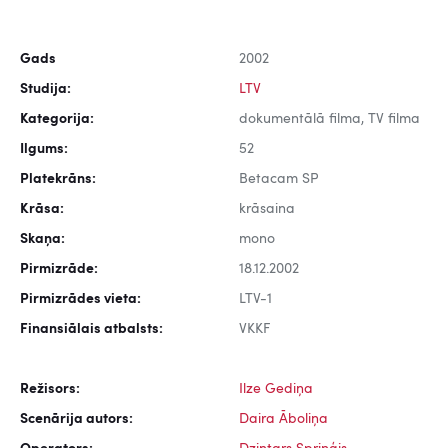
Gads
2002
Studija:
LTV
Kategorija:
dokumentālā filma, TV filma
Ilgums:
52
Platekrāns:
Betacam SP
Krāsa:
krāsaina
Skaņa:
mono
Pirmizrāde:
18.12.2002
Pirmizrādes vieta:
LTV-1
Finansiālais atbalsts:
VKKF
Režisors:
Ilze Gediņa
Scenārija autors:
Daira Āboliņa