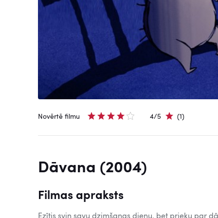
Novērtē filmu
4/5
(1)
Dāvana (2004)
Filmas apraksts
Ezītis svin savu dzimšanas dienu, bet prieku par 