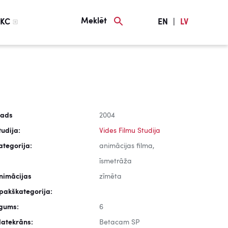
Meklēt
KC
EN
|
LV
ads
2004
tudija:
Vides Filmu Studija
ategorija:
animācijas filma,
īsmetrāža
nimācijas
zīmēta
pakškategorija:
lgums:
6
latekrāns:
Betacam SP