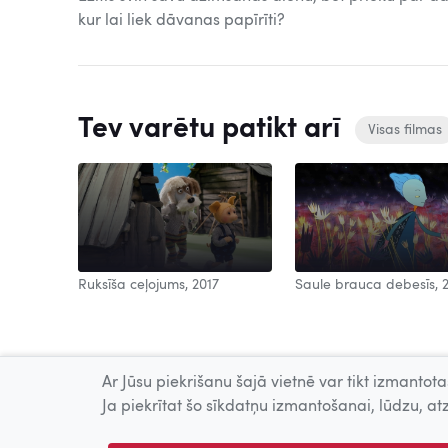
kur lai liek dāvanas papīrīti?
Tev varētu patikt arī
Visas filmas
Ruksīša ceļojums, 2017
Saule brauca debesīs, 
Ar Jūsu piekrišanu šajā vietnē var tikt izmantotas
Ja piekrītat šo sīkdatņu izmantošanai, lūdzu, atz