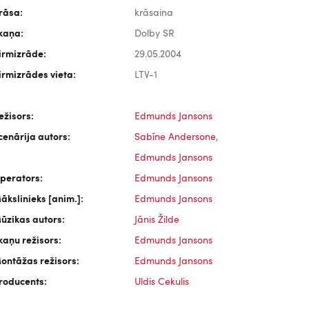
rāsa:
krāsaina
kaņa:
Dolby SR
irmizrāde:
29.05.2004
irmizrādes vieta:
LTV-1
ežisors:
Edmunds Jansons
cenārija autors:
Sabīne Andersone
,
Edmunds Jansons
perators:
Edmunds Jansons
ākslinieks [anim.]:
Edmunds Jansons
ūzikas autors:
Jānis Žilde
kaņu režisors:
Edmunds Jansons
ontāžas režisors:
Edmunds Jansons
roducents:
Uldis Cekulis