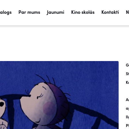
talogs
Par mums
Jaunumi
Kino skolās
Kontakti
N
G
S
K
A
a
I
P