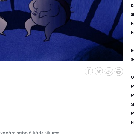
K
S
P
P
R
S
O
M
M
S
M
P
dāvanām sabojā kāds sīkums: