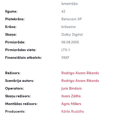
īsmetrāža
Ilgums:
42
Platekrāns:
Betacam SP
Krāsa:
krāsaina
Skaņa:
Dolby Digital
Pirmizrāde:
06.08.2005
Pirmizrādes vieta:
LTV-1
Finansiālais atbalsts:
VKKF
Režisors:
Rodrigo Aivars Rikards
Scenārija autors:
Rodrigo Aivars Rikards
Operators:
Juris Bindars
Skaņu režisors:
Ilvars Zālītis
Montāžas režisors:
Agris Millers
Producents:
Kārlis Rudzītis