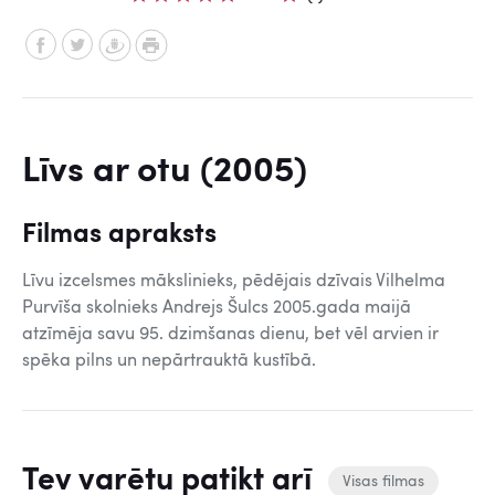
Līvs ar otu (2005)
Filmas apraksts
Līvu izcelsmes mākslinieks, pēdējais dzīvais Vilhelma
Purvīša skolnieks Andrejs Šulcs 2005.gada maijā
atzīmēja savu 95. dzimšanas dienu, bet vēl arvien ir
spēka pilns un nepārtrauktā kustībā.
Tev varētu patikt arī
Visas filmas