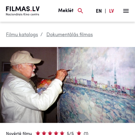
Meklēt
EN
|
LV
Filmu katalogs
Dokumentālās filmas
Novērtē filmu
5/5
(1)