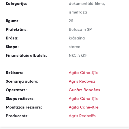
Kategorija:
dokumentālā filma,
īsmetrāža
Ilgums:
26
Platekrāns:
Betacam SP
Krāsa:
krāsaina
Skaņa:
stereo
Finansiālais atbalsts:
NKC, VKKF
Režisors:
Agita Cāne-Ķīle
Scenārija autors:
Agris Redovičs
Operators:
Gunārs Bandēns
Skaņu režisors:
Agita Cāne-Ķīle
Montāžas režisors:
Agita Cāne-Ķīle
Producents:
Agris Redovičs