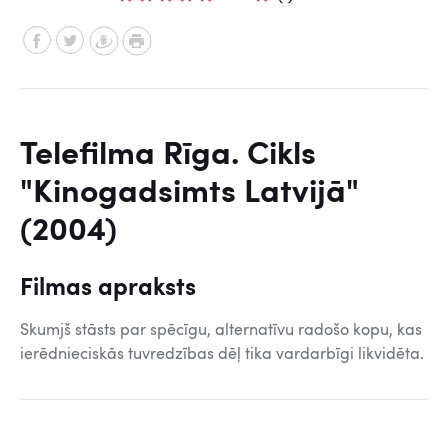
Telefilma Rīga. Cikls
"Kinogadsimts Latvijā"
(2004)
Filmas apraksts
Skumjš stāsts par spēcīgu, alternatīvu radošo kopu, kas
ierēdnieciskās tuvredzības dēļ tika vardarbīgi likvidēta.