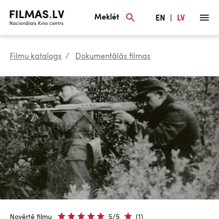
Meklēt
EN
|
LV
Filmu katalogs
Dokumentālās filmas
Novērtē filmu
5/5
(1)