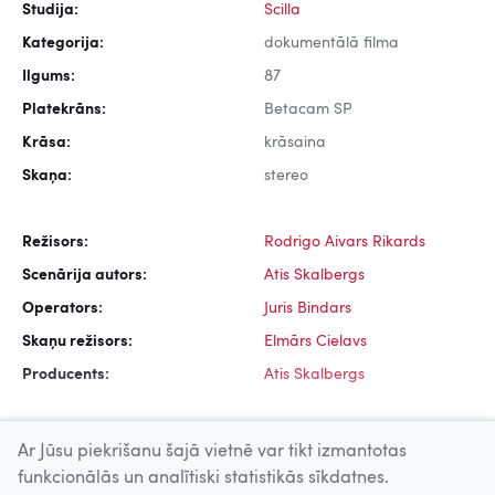
Studija:
Scilla
Kategorija:
dokumentālā filma
Ilgums:
87
Platekrāns:
Betacam SP
Krāsa:
krāsaina
Skaņa:
stereo
Režisors:
Rodrigo Aivars Rikards
Scenārija autors:
Atis Skalbergs
Operators:
Juris Bindars
Skaņu režisors:
Elmārs Cielavs
Producents:
Atis Skalbergs
Ar Jūsu piekrišanu šajā vietnē var tikt izmantotas
funkcionālās un analītiski statistikās sīkdatnes.