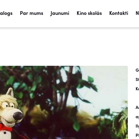
talogs
Par mums
Jaunumi
Kino skolās
Kontakti
N
G
S
K
A
a
I
P