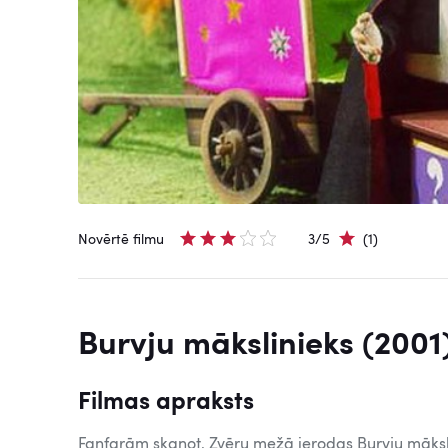
Novērtē filmu
3/5
(1)
Burvju mākslinieks (2001
Filmas apraksts
Fanfarām skanot, Zvēru mežā ierodas Burvju māksl