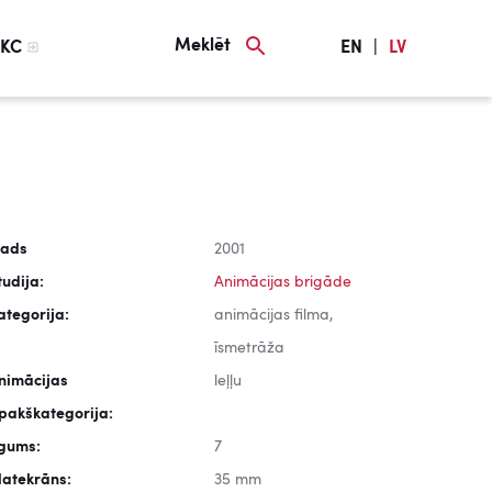
Meklēt
KC
EN
|
LV
ads
2001
tudija:
Animācijas brigāde
ategorija:
animācijas filma,
īsmetrāža
nimācijas
leļļu
pakškategorija:
lgums:
7
latekrāns:
35 mm