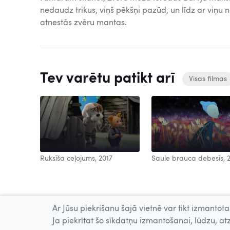
nedaudz trikus, viņš pēkšņi pazūd, un līdz ar viņu
atnestās zvēru mantas.
Tev varētu patikt arī
Visas filmas
Ruksīša ceļojums, 2017
Saule brauca debesīs, 
Ar Jūsu piekrišanu šajā vietnē var tikt izmantotas
Ja piekrītat šo sīkdatņu izmantošanai, lūdzu, atz