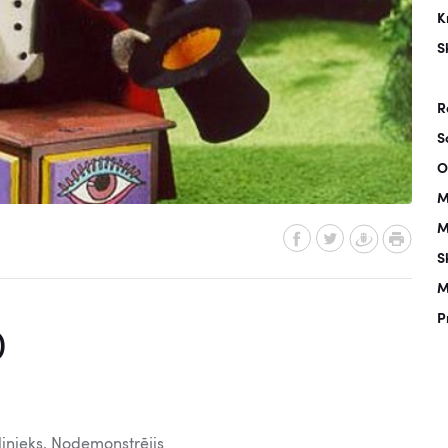
K
S
R
S
O
M
M
S
M
P
)
inieks. Nodemonstrējis