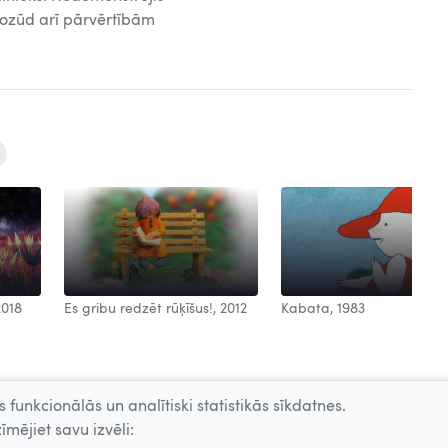
 nozūd arī pārvērtībām
2018
Es gribu redzēt rūķīšus!, 2012
Kabata, 1983
 funkcionālās un analītiski statistikās sīkdatnes.
īmējiet savu izvēli: