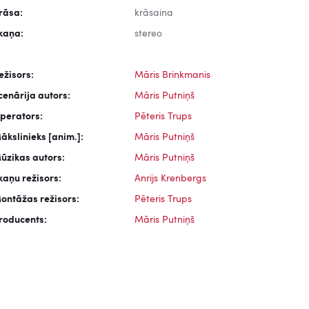
rāsa:
krāsaina
kaņa:
stereo
ežisors:
Māris Brinkmanis
cenārija autors:
Māris Putniņš
perators:
Pēteris Trups
ākslinieks [anim.]:
Māris Putniņš
ūzikas autors:
Māris Putniņš
kaņu režisors:
Anrijs Krenbergs
ontāžas režisors:
Pēteris Trups
roducents:
Māris Putniņš