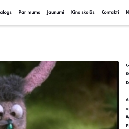
talogs
Par mums
Jaunumi
Kino skolās
Kontakti
N
G
S
K
A
a
I
P