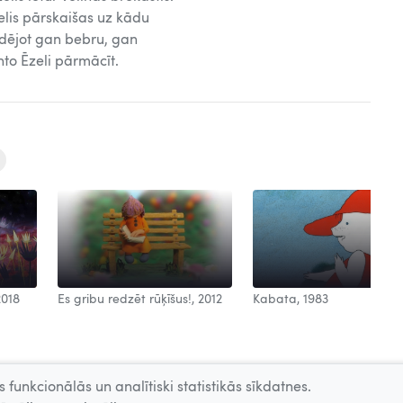
lis pārskaišas uz kādu
edējot gan bebru, gan
nto Ēzeli pārmācīt.
2018
Es gribu redzēt rūķīšus!, 2012
Kabata, 1983
 funkcionālās un analītiski statistikās sīkdatnes.