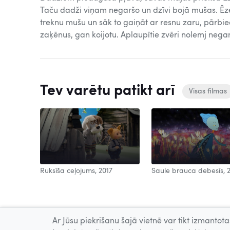
Taču dadži viņam negaršo un dzīvi bojā mušas. Ēze
treknu mušu un sāk to gaiņāt ar resnu zaru, pārbi
zaķēnus, gan koijotu. Aplaupītie zvēri nolemj nega
Tev varētu patikt arī
Visas filmas
Ruksīša ceļojums, 2017
Saule brauca debesīs, 
Ar Jūsu piekrišanu šajā vietnē var tikt izmantotas