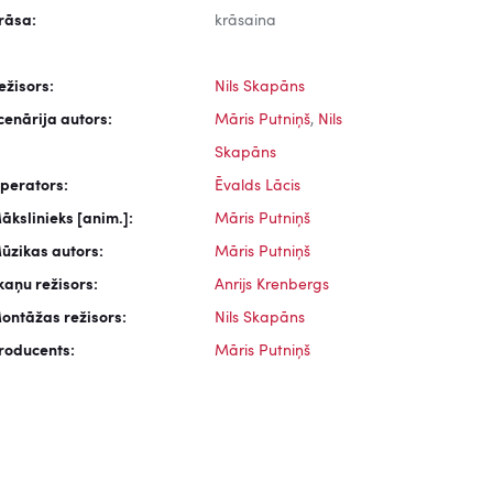
rāsa:
krāsaina
ežisors:
Nils Skapāns
cenārija autors:
Māris Putniņš
,
Nils
Skapāns
perators:
Ēvalds Lācis
ākslinieks [anim.]:
Māris Putniņš
ūzikas autors:
Māris Putniņš
kaņu režisors:
Anrijs Krenbergs
ontāžas režisors:
Nils Skapāns
roducents:
Māris Putniņš