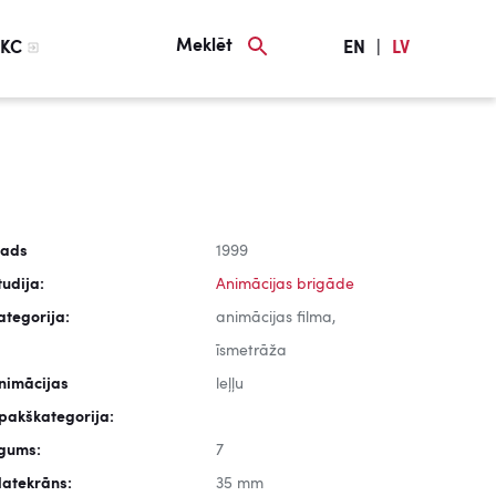
Meklēt
KC
EN
|
LV
ads
1999
tudija:
Animācijas brigāde
ategorija:
animācijas filma,
īsmetrāža
nimācijas
leļļu
pakškategorija:
lgums:
7
latekrāns:
35 mm