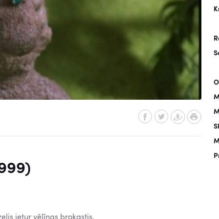
K
R
S
O
M
M
S
M
P
1999)
is ietur vēlīnas brokastis.