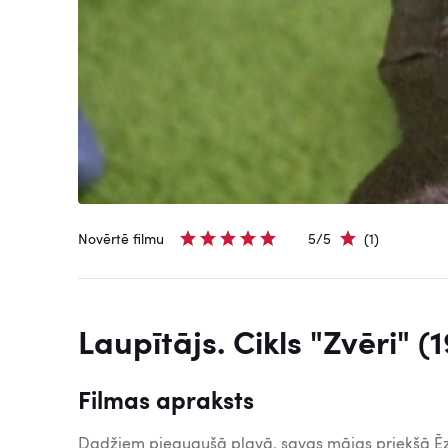
Novērtē filmu
5/5
(1)
Laupītājs. Cikls "Zvēri" (
Filmas apraksts
Dadžiem pieaugušā pļavā, savas mājas priekšā Ēzel