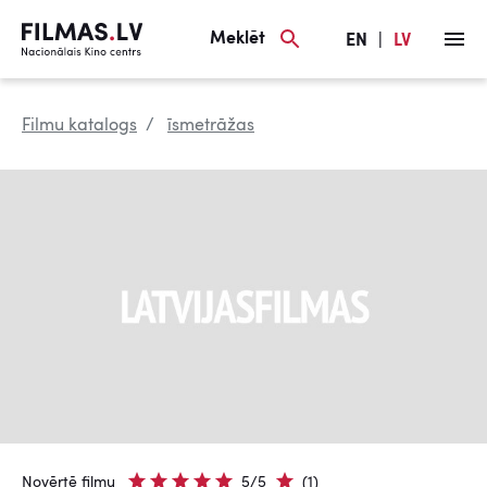
Meklēt
EN
|
LV
Filmu katalogs
īsmetrāžas
Novērtē filmu
5/5
(1)