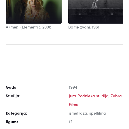
Baltie zvani, 1961
Akmeņi (Elementi ), 2008
Gads
1994
Studija:
Jura Podnieka studija
,
Zebra
Filma
Kategorija:
īsmetrāža, spēlfilma
Ilgums:
12