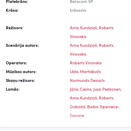
Platekrāns:
Betacam SP
Krāsa:
krāsaina
Režisors:
Arnis Kundziņš
,
Roberts
Vinovskis
Scenārija autors:
Arnis Kundziņš
,
Roberts
Vinovskis
Operators:
Roberts Vinovskis
Mūzikas autors:
Uldis Marhilēvičs
Skaņu režisors:
Normunds Deinats
Lomās:
Jānis Ciems
,
Jussi Pekkonen
,
Arnis Kundziņš
,
Roberts
Gobziņš
,
Baiba Sipeniece-
Gavare