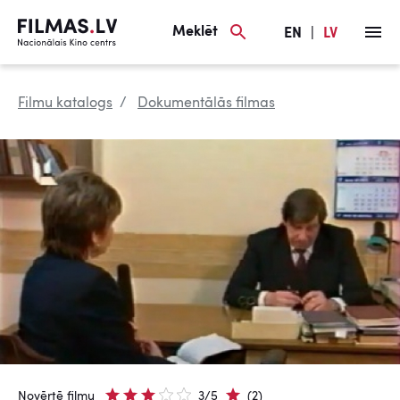
Meklēt
EN
|
LV
Filmu katalogs
Dokumentālās filmas
Novērtē filmu
3/5
(2)