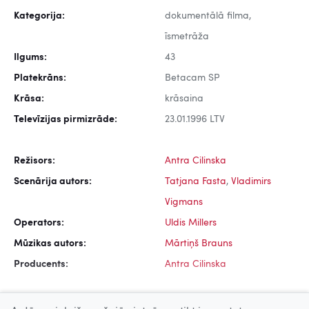
Kategorija:
dokumentālā filma,
īsmetrāža
Ilgums:
43
Platekrāns:
Betacam SP
Krāsa:
krāsaina
Televīzijas pirmizrāde:
23.01.1996 LTV
Režisors:
Antra Cilinska
Scenārija autors:
Tatjana Fasta
,
Vladimirs
Vigmans
Operators:
Uldis Millers
Mūzikas autors:
Mārtiņš Brauns
Producents:
Antra Cilinska