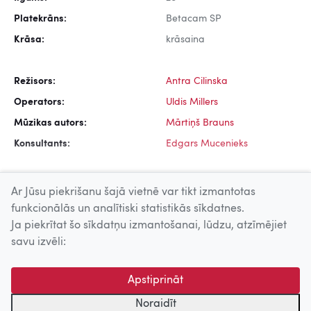
Platekrāns:
Betacam SP
Krāsa:
krāsaina
Režisors:
Antra Cilinska
Operators:
Uldis Millers
Mūzikas autors:
Mārtiņš Brauns
Konsultants:
Edgars Mucenieks
Ar Jūsu piekrišanu šajā vietnē var tikt izmantotas
funkcionālās un analītiski statistikās sīkdatnes.
Ja piekrītat šo sīkdatņu izmantošanai, lūdzu, atzīmējiet
Uz augšu
savu izvēli:
© 2026 Nacionālais Kino centrs, Kultūras informācijas sistēmu
Apstiprināt
centrs. Sadarbības partneris: Latvijas Valsts
kinofotofonodokumentu arhīvs.
Noraidīt