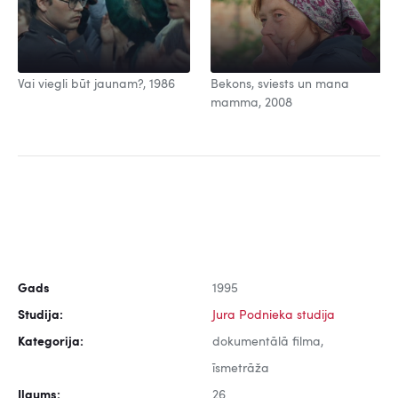
Vai viegli būt jaunam?, 1986
Bekons, sviests un mana
mamma, 2008
Gads
1995
Studija:
Jura Podnieka studija
Kategorija:
dokumentālā filma,
īsmetrāža
Ilgums:
26