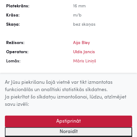
Platekrāns:
16 mm
Krāsa:
m/b
Skaņa:
bez skaņas
Režisors:
Aija Bley
Operators:
Uldis Jancis
Lomās:
Māris Liniņš
Ar Jūsu piekrišanu šajā vietnē var tikt izmantotas
funkcionālās un analītiski statistikās sīkdatnes.
Ja piekrītat šo sīkdatņu izmantošanai, lūdzu, atzīmējiet
Uz augšu
savu izvēli:
© 2026 Nacionālais Kino centrs, Kultūras informācijas sistēmu
Apstiprināt
centrs. Sadarbības partneris: Latvijas Valsts
kinofotofonodokumentu arhīvs.
Noraidīt