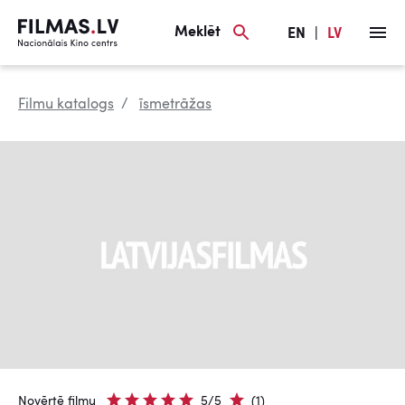
Meklēt
EN
|
LV
Filmu katalogs
īsmetrāžas
Novērtē filmu
5/5
(1)