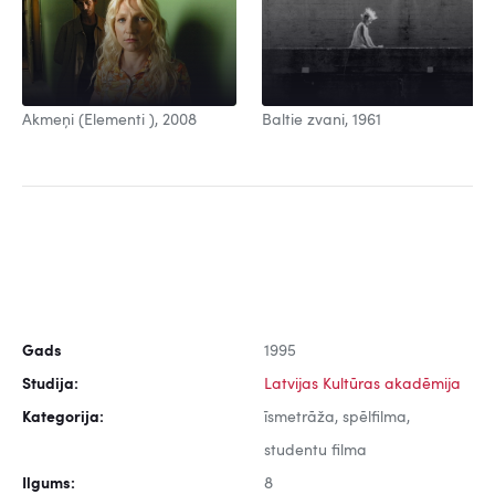
Baltie zvani, 1961
Akmeņi (Elementi ), 2008
Gads
1995
Studija:
Latvijas Kultūras akadēmija
Kategorija:
īsmetrāža, spēlfilma,
studentu filma
Ilgums:
8