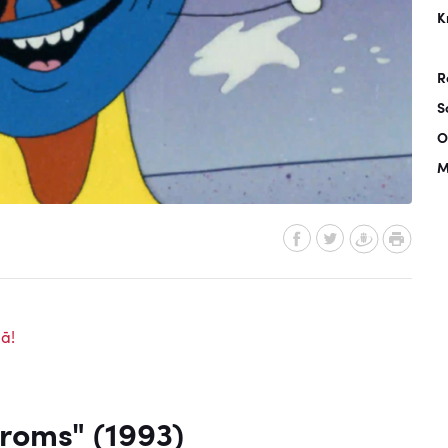
K
R
S
O
M
ā!
roms" (1993)