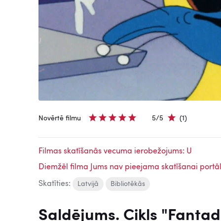
Novērtē filmu
5/5
(1)
Filmas skatīšanās vecuma ierobežojums: U
Diemžēl filma Jums nav pieejama skatīšanai portāl
Skatīties:
Latvijā
Bibliotēkās
Saldējums. Cikls "Fantad