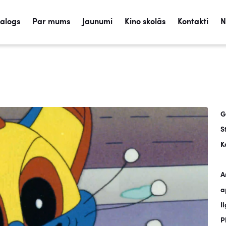
talogs
Par mums
Jaunumi
Kino skolās
Kontakti
N
G
S
K
A
a
I
P