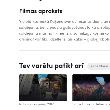
Filmas apraksts
Violetā Kosmiskā Kaķene svin dzimšanas dienu un n
saldējumu, bet cienasta gatavošanas laikā aizpļāp
saldējuma mašīna tikmēr izraisa milzīgu kosmisko s
atrisināt var tikai dzeltenzilais kaķis – glābējrobots 
Tev varētu patikt arī
Visas filmas
Ruksīša ceļojums, 2017
Saule brauca debesīs, 