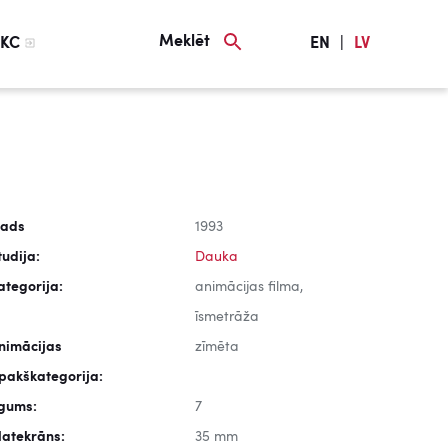
Meklēt
KC
EN
|
LV
ads
1993
tudija:
Dauka
ategorija:
animācijas filma,
īsmetrāža
nimācijas
zīmēta
pakškategorija:
lgums:
7
latekrāns:
35 mm