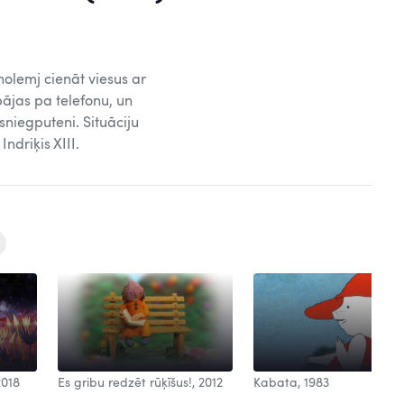
olemj cienāt viesus ar
ājas pa telefonu, un
niegputeni. Situāciju
Indriķis XIII.
2018
Es gribu redzēt rūķīšus!, 2012
Kabata, 1983