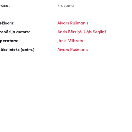
rāsa:
krāsaina
ežisors:
Aivars Rušmanis
cenārija autors:
Ansis Bērziņš
,
Uģis Segliņš
perators:
Jānis Milbrets
ākslinieks [anim.]:
Aivars Rušmanis