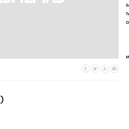
S
T
O
M
)