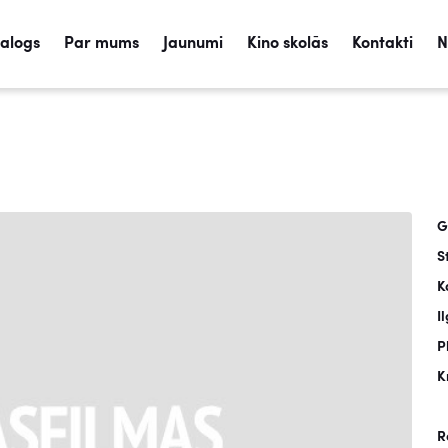
talogs
Par mums
Jaunumi
Kino skolās
Kontakti
N
G
S
K
I
P
K
R