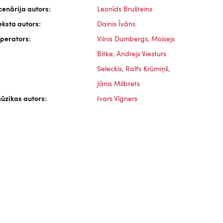
cenārija autors:
Leonīds Brušteins
eksta autors:
Dainis Īvāns
perators:
Vilnis Dumbergs
,
Moisejs
Bitke
,
Andrejs Viesturs
Seleckis
,
Ralfs Krūmiņš
,
Jānis Milbrets
ūzikas autors:
Ivars Vīgners