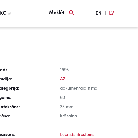
Meklēt
KC
EN
|
LV
ads
1993
tudija:
AZ
ategorija:
dokumentālā filma
lgums:
60
latekrāns:
35 mm
rāsa:
krāsaina
ežisors:
Leonīds Brušteins