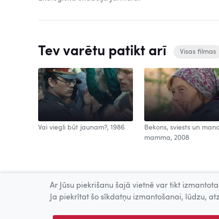
Tev varētu patikt arī
Visas filmas
Vai viegli būt jaunam?, 1986
Bekons, sviests un man
mamma, 2008
Ar Jūsu piekrišanu šajā vietnē var tikt izmantotas
Ja piekrītat šo sīkdatņu izmantošanai, lūdzu, atz