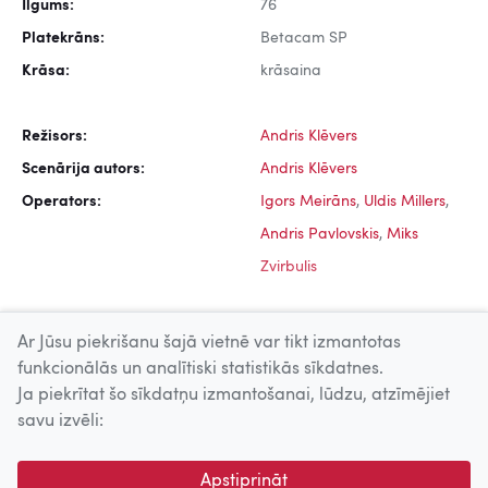
Ilgums:
76
Platekrāns:
Betacam SP
Krāsa:
krāsaina
Režisors:
Andris Klēvers
Scenārija autors:
Andris Klēvers
Operators:
Igors Meirāns
,
Uldis Millers
,
Andris Pavlovskis
,
Miks
Zvirbulis
Ar Jūsu piekrišanu šajā vietnē var tikt izmantotas
funkcionālās un analītiski statistikās sīkdatnes.
Ja piekrītat šo sīkdatņu izmantošanai, lūdzu, atzīmējiet
Uz augšu
savu izvēli:
© 2026 Nacionālais Kino centrs, Kultūras informācijas sistēmu
Apstiprināt
centrs. Sadarbības partneris: Latvijas Valsts