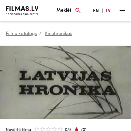
Meklēt
EN
|
LV
Filmu katalogs
Kinohronikas
Novērtē filmu
0/5
(0)