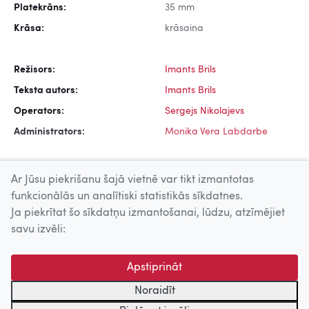
Platekrāns:
35 mm
Krāsa:
krāsaina
Režisors:
Imants Brils
Teksta autors:
Imants Brils
Operators:
Sergejs Nikolajevs
Administrators:
Monika Vera Labdarbe
Ar Jūsu piekrišanu šajā vietnē var tikt izmantotas
funkcionālās un analītiski statistikās sīkdatnes.
Ja piekrītat šo sīkdatņu izmantošanai, lūdzu, atzīmējiet
Uz augšu
savu izvēli:
© 2026 Nacionālais Kino centrs, Kultūras informācijas sistēmu
Apstiprināt
centrs. Sadarbības partneris: Latvijas Valsts
kinofotofonodokumentu arhīvs.
Noraidīt