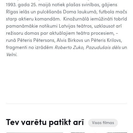
1993. gada 25. maijā notiek plašas svinības, gājiens
Rīgas ielās un pulcēšanās Doma laukumā, futbola mačs
starp aktieru komandām. Kinožurnālā iemūžināti tobrīd
pamanāmākie notikumi Latvijas teātros, uzklausot arī
režisoru domas par aktuālajiem teātra procesiem, -
runā Pēteris Pētersons, Alvis Birkovs un Pēteris Krilovs,
fragmenti no izrādēm
Roberto Zuko
,
Pazudušais dēls
un
Velni
.
Tev varētu patikt arī
Visas filmas