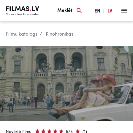
Meklēt
EN
|
LV
Filmu katalogs
Kinohronikas
Novērtē filmu
5/5
(1)