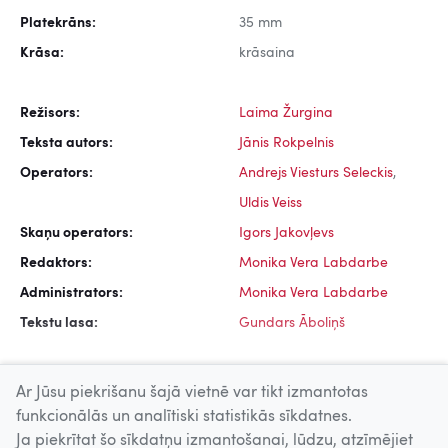
Platekrāns:
35 mm
Krāsa:
krāsaina
Režisors:
Laima Žurgina
Teksta autors:
Jānis Rokpelnis
Operators:
Andrejs Viesturs Seleckis
,
Uldis Veiss
Skaņu operators:
Igors Jakovļevs
Redaktors:
Monika Vera Labdarbe
Administrators:
Monika Vera Labdarbe
Tekstu lasa:
Gundars Āboliņš
Ar Jūsu piekrišanu šajā vietnē var tikt izmantotas
funkcionālās un analītiski statistikās sīkdatnes.
Ja piekrītat šo sīkdatņu izmantošanai, lūdzu, atzīmējiet
Uz augšu