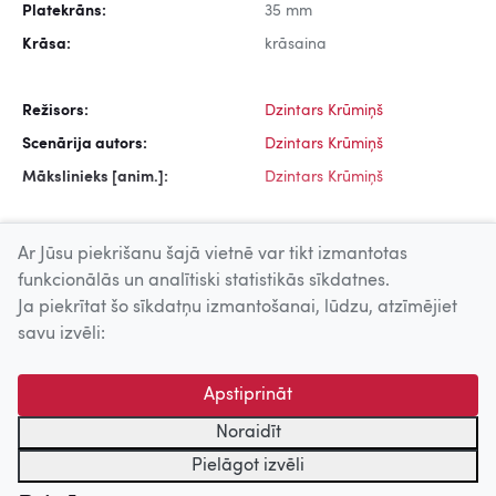
Platekrāns:
35 mm
Krāsa:
krāsaina
Režisors:
Dzintars Krūmiņš
Scenārija autors:
Dzintars Krūmiņš
Mākslinieks [anim.]:
Dzintars Krūmiņš
Ar Jūsu piekrišanu šajā vietnē var tikt izmantotas
funkcionālās un analītiski statistikās sīkdatnes.
Ja piekrītat šo sīkdatņu izmantošanai, lūdzu, atzīmējiet
Uz augšu
savu izvēli:
© 2026 Nacionālais Kino centrs, Kultūras informācijas sistēmu
Apstiprināt
centrs. Sadarbības partneris: Latvijas Valsts
kinofotofonodokumentu arhīvs.
Noraidīt
Pielāgot izvēli