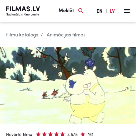
Meklēt
EN
|
LV
Filmu katalogs
Animācijas filmas
Novērtē filmu
4.5/5
(6)