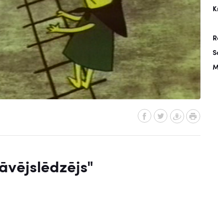
K
R
S
M
āvējslēdzējs"