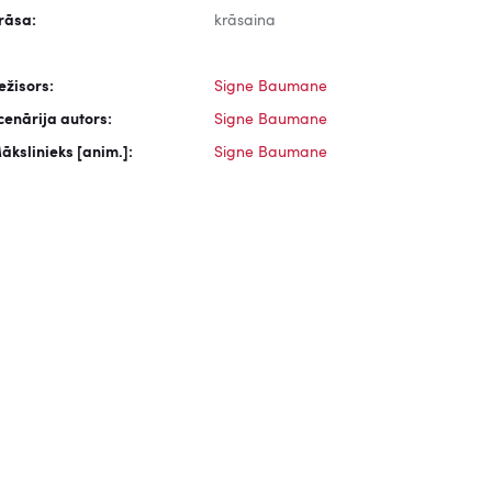
rāsa:
krāsaina
ežisors:
Signe Baumane
cenārija autors:
Signe Baumane
ākslinieks [anim.]:
Signe Baumane