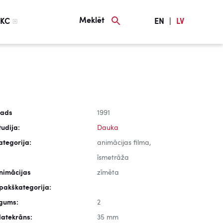
Meklēt
KC
EN
|
LV
ads
1991
tudija:
Dauka
ategorija:
animācijas filma,
īsmetrāža
nimācijas
zīmēta
pakškategorija:
lgums:
2
latekrāns:
35 mm