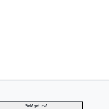
Zīļuks, 2010
Vaikiki, 2017
Pielāgot izvēli
Uz augšu