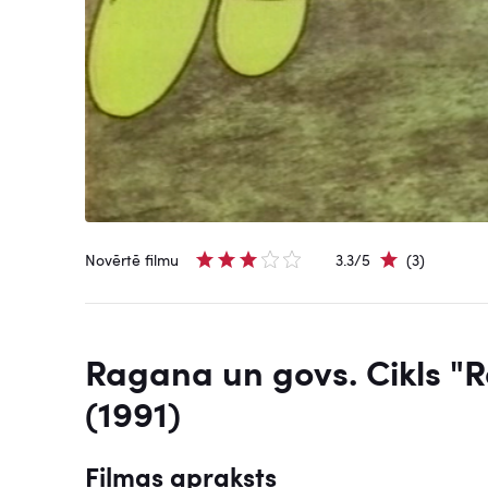
Novērtē filmu
3.3/5
(3)
Ragana un govs. Cikls "R
(1991)
Filmas apraksts