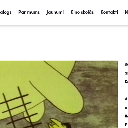
talogs
Par mums
Jaunumi
Kino skolās
Kontakti
N
G
S
K
A
a
I
P