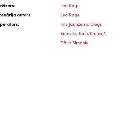
ežisors:
Leo Rage
cenārija autors:
Leo Rage
perators:
Ints Jaunzems
,
Oļegs
Kotovičs
,
Ralfs Krūmiņš
,
Dāvis Sīmanis