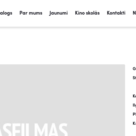
talogs
Par mums
Jaunumi
Kino skolās
Kontakti
N
G
S
K
I
P
K