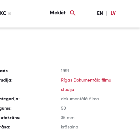
Meklēt
KC
EN
|
LV
ads
1991
tudija:
Rīgas Dokumentālo filmu
studija
ategorija:
dokumentālā filma
lgums:
50
latekrāns:
35 mm
rāsa:
krāsaina