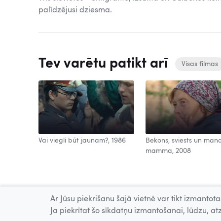
palīdzējusi dziesma.
Tev varētu patikt arī
Visas filmas
Vai viegli būt jaunam?, 1986
Bekons, sviests un man
mamma, 2008
Ar Jūsu piekrišanu šajā vietnē var tikt izmantotas
Ja piekrītat šo sīkdatņu izmantošanai, lūdzu, atz