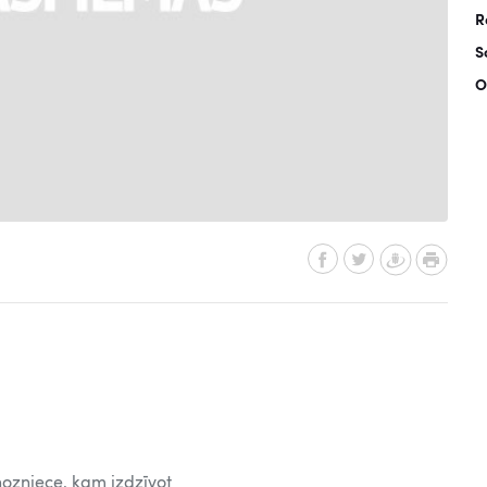
R
S
O
lhozniece, kam izdzīvot