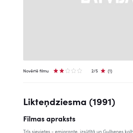
Novērtē filmu
2/5
(1)
Likteņdziesma (1991)
Filmas apraksts
Trīs sievietes - emigrante, izsūtītā un Gulbenes ko