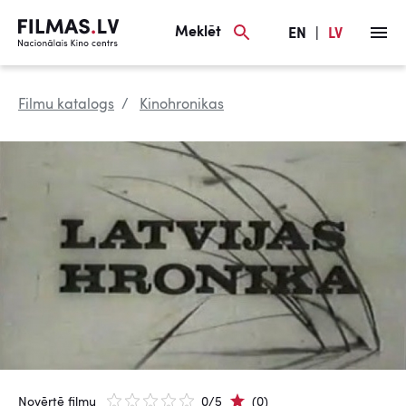
Meklēt
EN
|
LV
Filmu katalogs
Kinohronikas
Novērtē filmu
0/5
(0)