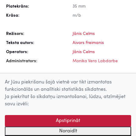
Platekrāns:
35 mm
Krāsa:
m/b
Režisors:
Jānis Celms
Teksta autors:
Aivars Freimanis
Operators:
Jānis Celms
Administrators:
Monika Vera Labdarbe
Ar Jūsu piekrišanu šajā vietnē var tikt izmantotas
funkcionālās un analītiski statistikās sīkdatnes.
Ja piekrītat šo sīkdatņu izmantošanai, lūdzu, atzīmējiet
Uz augšu
savu izvēli:
© 2026 Nacionālais Kino centrs, Kultūras informācijas sistēmu
Apstiprināt
centrs. Sadarbības partneris: Latvijas Valsts
kinofotofonodokumentu arhīvs.
Noraidīt