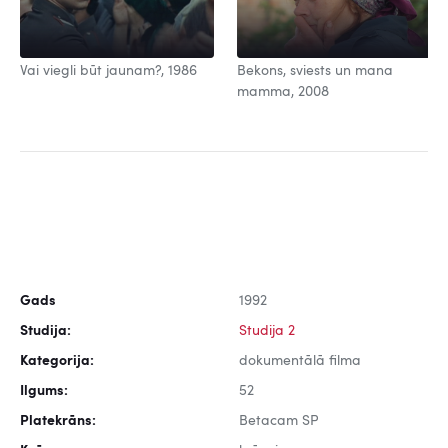
Vai viegli būt jaunam?, 1986
Bekons, sviests un mana
mamma, 2008
Gads
1992
Studija:
Studija 2
Kategorija:
dokumentālā filma
Ilgums:
52
Platekrāns:
Betacam SP