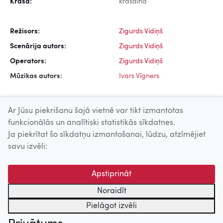
Krāsa:
krāsaina
Režisors:
Zigurds Vidiņš
Scenārija autors:
Zigurds Vidiņš
Operators:
Zigurds Vidiņš
Mūzikas autors:
Ivars Vīgners
Ar Jūsu piekrišanu šajā vietnē var tikt izmantotas
funkcionālās un analītiski statistikās sīkdatnes.
Ja piekrītat šo sīkdatņu izmantošanai, lūdzu, atzīmējiet
Uz augšu
savu izvēli:
© 2026 Nacionālais Kino centrs, Kultūras informācijas sistēmu
Apstiprināt
centrs. Sadarbības partneris: Latvijas Valsts
kinofotofonodokumentu arhīvs.
Noraidīt
Pielāgot izvēli