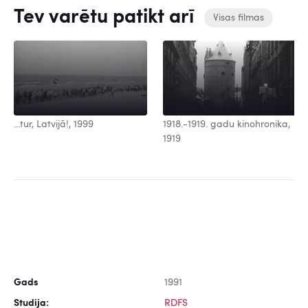
Tev varētu patikt arī
Visas filmas
...tur, Latvijā!, 1999
1918.-1919. gadu kinohronika,
1919
Gads
1991
Studija:
RDFS