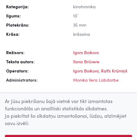
Kategorija:
kinohronika
Ilgums:
10`
Platekrāns:
35 mm
Krāsa:
krāsaina
Režisors:
Igors Boikovs
Teksta autors:
Ilona Brūvere
Operators:
Igors Boikovs
,
Ralfs Krūmiņš
Administrators:
Monika Vera Labdarbe
Ar Jūsu piekrišanu šajā vietnē var tikt izmantotas
funkcionālās un analītiski statistikās sīkdatnes.
Ja piekrītat šo sīkdatņu izmantošanai, lūdzu, atzīmējiet
Uz augšu
savu izvēli:
© 2026 Nacionālais Kino centrs, Kultūras informācijas sistēmu