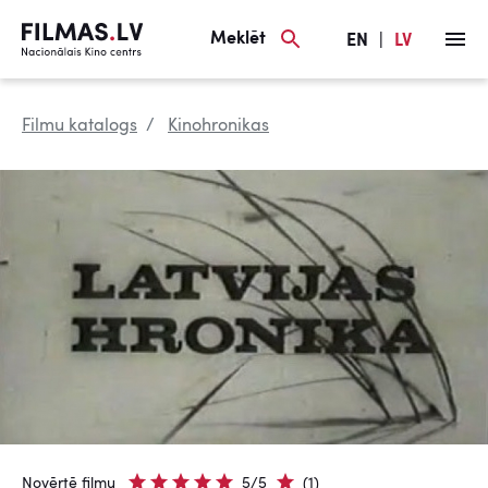
Meklēt
EN
|
LV
Filmu katalogs
Kinohronikas
Novērtē filmu
5/5
(1)