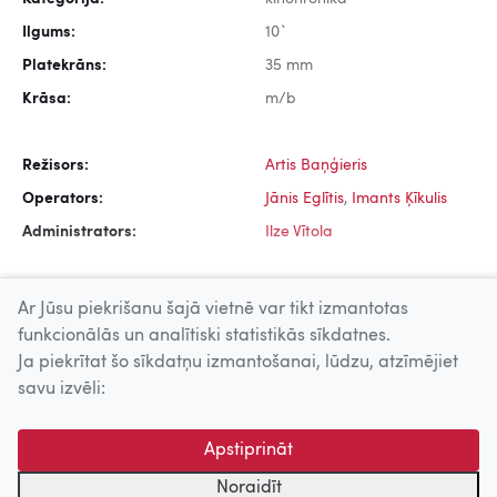
Ilgums:
10`
Platekrāns:
35 mm
Krāsa:
m/b
Režisors:
Artis Baņģieris
Operators:
Jānis Eglītis
,
Imants Ķīkulis
Administrators:
Ilze Vītola
Ar Jūsu piekrišanu šajā vietnē var tikt izmantotas
funkcionālās un analītiski statistikās sīkdatnes.
Ja piekrītat šo sīkdatņu izmantošanai, lūdzu, atzīmējiet
Uz augšu
savu izvēli:
© 2026 Nacionālais Kino centrs, Kultūras informācijas sistēmu
Apstiprināt
centrs. Sadarbības partneris: Latvijas Valsts
kinofotofonodokumentu arhīvs.
Noraidīt