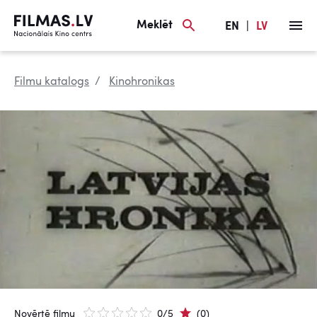
Meklēt
EN
|
LV
Filmu katalogs
Kinohronikas
Novērtē filmu
0/5
(0)