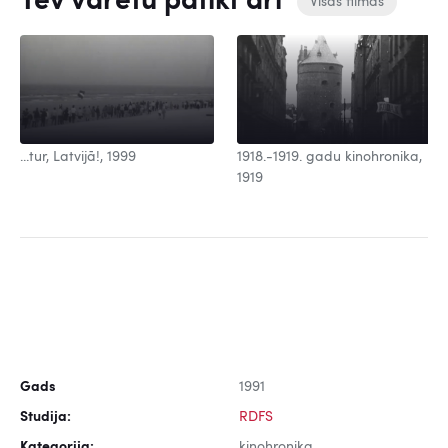
Tev varētu patikt arī
Visas filmas
...tur, Latvijā!, 1999
1918.-1919. gadu kinohronika,
1919
Gads
1991
Studija:
RDFS
Kategorija:
kinohronika