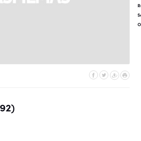
R
S
O
92)