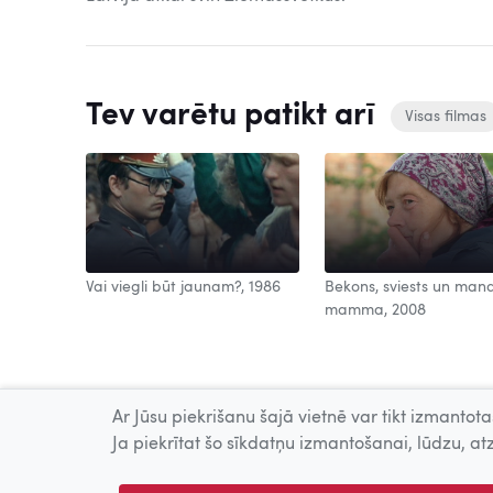
Tev varētu patikt arī
Visas filmas
Vai viegli būt jaunam?, 1986
Bekons, sviests un man
mamma, 2008
Ar Jūsu piekrišanu šajā vietnē var tikt izmantotas
Ja piekrītat šo sīkdatņu izmantošanai, lūdzu, atz