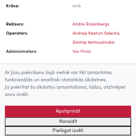
Krāsa:
m/b
Režisors:
Andris Rozenbergs
Operators:
Andrejs Viesturs Seleckis
,
Dmitrijs Verhoustinskis
Administrators:
Ilze Vītola
Ar Jūsu piekrišanu šajā vietnē var tikt izmantotas
funkcionālās un analītiski statistikās sīkdatnes.
Ja piekrītat šo sīkdatņu izmantošanai, lūdzu, atzīmējiet
Uz augšu
savu izvēli:
© 2026 Nacionālais Kino centrs, Kultūras informācijas sistēmu
Apstiprināt
centrs. Sadarbības partneris: Latvijas Valsts
kinofotofonodokumentu arhīvs.
Noraidīt
Pielāgot izvēli