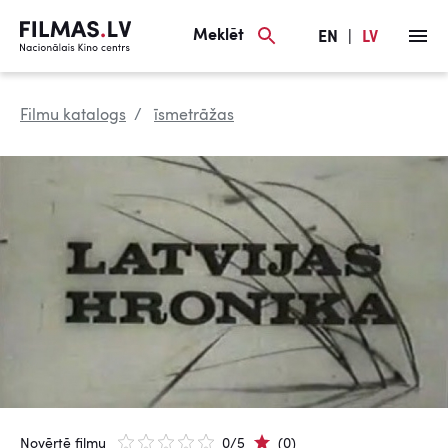
Meklēt
EN
|
LV
Filmu katalogs
īsmetrāžas
Novērtē filmu
0/5
(0)