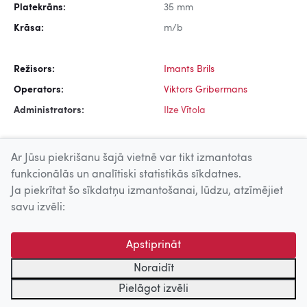
Platekrāns:
35 mm
Krāsa:
m/b
Režisors:
Imants Brils
Operators:
Viktors Gribermans
Administrators:
Ilze Vītola
Ar Jūsu piekrišanu šajā vietnē var tikt izmantotas
funkcionālās un analītiski statistikās sīkdatnes.
Ja piekrītat šo sīkdatņu izmantošanai, lūdzu, atzīmējiet
Uz augšu
savu izvēli:
© 2026 Nacionālais Kino centrs, Kultūras informācijas sistēmu
Apstiprināt
centrs. Sadarbības partneris: Latvijas Valsts
kinofotofonodokumentu arhīvs.
Noraidīt
Pielāgot izvēli