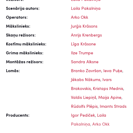
Scenārija autors:
Laila Pakalniņa
Operators:
Arko Okk
Mākslinieks:
Jurģis Krāsons
Skaņu režisors:
Anrijs Krenbergs
Kostīmu mākslinieks:
Līga Krāsone
Grima mākslinieks:
Ilze Trumpe
Montāžas režisors:
Sandra Alksne
Lomās:
Branko Završan
,
Ieva Puķe
,
Jēkabs Nākums
,
Ivars
Brakovskis
,
Kristaps Mednis
,
Valdis Liepiņš
,
Maija Apine
,
Rūdolfs Plēpis
,
Imants Strads
Producents:
Igor Pediček
,
Laila
Pakalniņa
,
Arko Okk