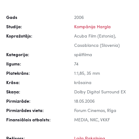
Gads
2006
Studija:
Kompānija Hargla
Kopražotājs:
Acuba Film (Estonia),
Casablanca (Slovenia)
Kategorija:
spēlfilma
Ilgums:
74
Platekrāns:
1:1,85, 35 mm
Krāsa:
krāsaina
Skaņa:
Dolby Digital Surround EX
Pirmizrāde:
18.05.2006
Pirmizrādes vieta:
Forum Cinemas, Rīga
Finansiālais atbalsts:
MEDIA, NKC, VKKF
Režisors:
Laila Pakalniņa