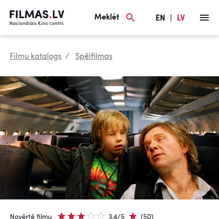
Meklēt
EN
|
LV
Filmu katalogs
Spēlfilmas
Novērtē filmu
3.4/5
(50)