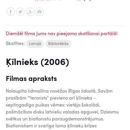
Diemžēl filma Jums nav pieejama skatīšanai portālā!
Skatīties:
Latvijā
Bibliotēkās
Ķīlnieks (2006)
Filmas apraksts
Nolaupīta lidmašīna nosēžas Rīgas lidostā. Savām
prasībām '"terorists" pievieno arī ķīlnieka -
septiņgadīga puikas vēmes: vietējo šokolādi,
pašmācības disku latviešu valodas apguvei, Dziesmu
svētkus un biatlonistu paraugdemonstrējumus.
Biatlonistiem ir svarīga loma ķīlnieku krīzes