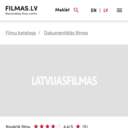
Meklēt
EN
|
LV
Filmu katalogs
Dokumentālās filmas
Novērtē filmu
4.4/5
(5)