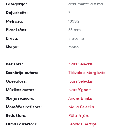
Kategorija:
dokumentālā filma
Daļu skaits:
7
Metrāža:
1999,2
Platekrāns:
35 mm
Krāsa:
krāsaina
Skaņa:
mono
Režisors:
Ivars Seleckis
Scenārija autors:
Tālivaldis Margēvičs
Operators:
Ivars Seleckis
Mūzikas autors:
Ivars Vīgners
Skaņu režisors:
Andris Briņķis
Montāžas režisors:
Maija Selecka
Redaktors:
Rūta Frijāre
Filmas direktors:
Leonīds Bērziņš