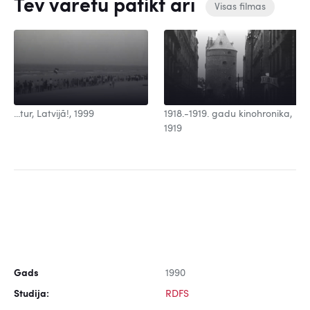
Tev varētu patikt arī
Visas filmas
...tur, Latvijā!, 1999
1918.-1919. gadu kinohronika,
1919
Gads
1990
Studija:
RDFS