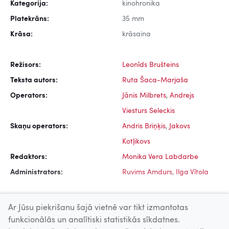
Kategorija:
kinohronika
Platekrāns:
35 mm
Krāsa:
krāsaina
Režisors:
Leonīds Brušteins
Teksta autors:
Ruta Šaca-Marjaša
Operators:
Jānis Milbrets
,
Andrejs
Viesturs Seleckis
Skaņu operators:
Andris Briņķis
,
Jakovs
Kotļikovs
Redaktors:
Monika Vera Labdarbe
Administrators:
Ruvims Amdurs
,
Ilga Vītola
Ar Jūsu piekrišanu šajā vietnē var tikt izmantotas
funkcionālās un analītiski statistikās sīkdatnes.