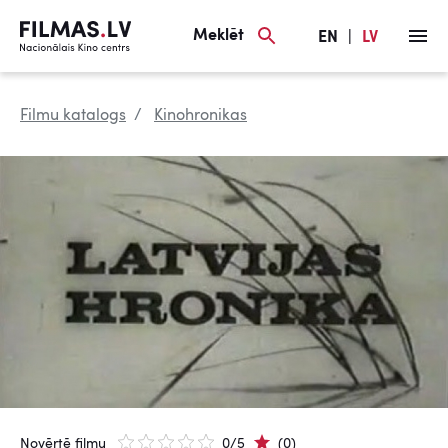
Meklēt
EN
|
LV
Filmu katalogs
Kinohronikas
Novērtē filmu
0/5
(0)