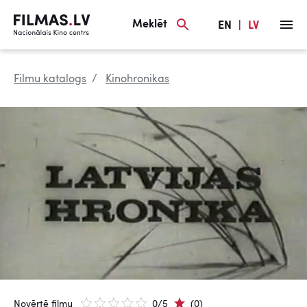
Meklēt
EN
|
LV
Filmu katalogs
Kinohronikas
Novērtē filmu
0/5
(0)