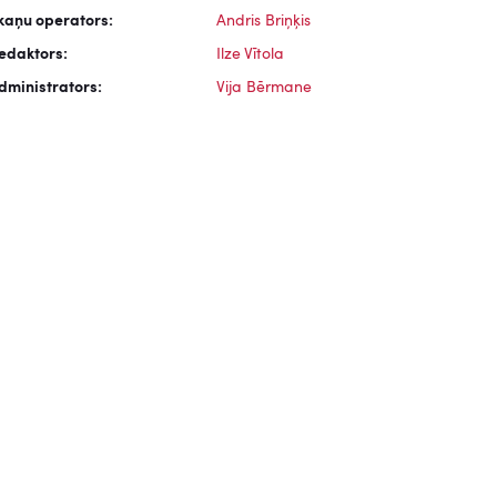
kaņu operators:
Andris Briņķis
edaktors:
Ilze Vītola
dministrators:
Vija Bērmane