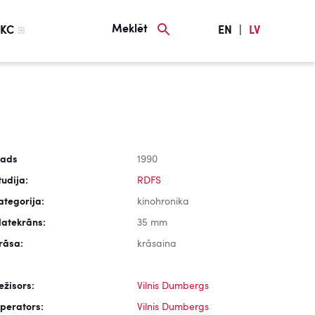
Meklēt
KC
EN
|
LV
ads
1990
tudija:
RDFS
ategorija:
kinohronika
latekrāns:
35 mm
rāsa:
krāsaina
ežisors:
Vilnis Dumbergs
perators:
Vilnis Dumbergs