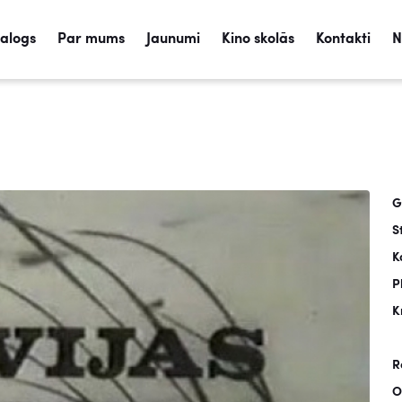
talogs
Par mums
Jaunumi
Kino skolās
Kontakti
N
G
S
K
P
K
R
O