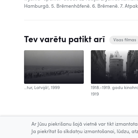
Hamburgā. 5. Brēmenhāfenē. 6. Brēmenē. 7. Atpaka
Tev varētu patikt arī
Visas filmas
 Nr. 447,
...tur, Latvijā!, 1999
1918.-1919. gadu kinohr
1919
Ar Jūsu piekrišanu šajā vietnē var tikt izmantotas
Ja piekrītat šo sīkdatņu izmantošanai, lūdzu, atz