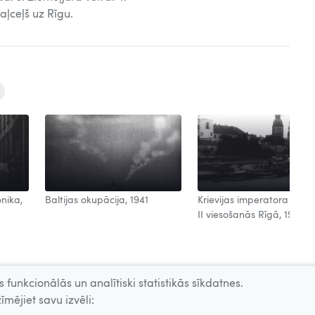
ļceļš uz Rīgu.
onika,
Baltijas okupācija, 1941
Krievijas imperatora Nikol
II viesošanās Rīgā, 1910
 funkcionālās un analītiski statistikās sīkdatnes.
īmējiet savu izvēli: