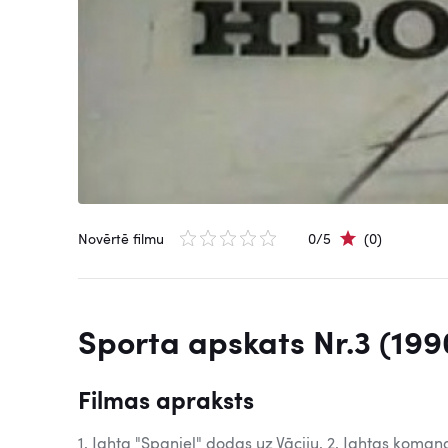
Novērtē filmu
0/5
(0)
Sporta apskats Nr.3 (199
Filmas apraksts
1. Jahta "Spaniel" dodas uz Vāciju. 2. Jahtas komand