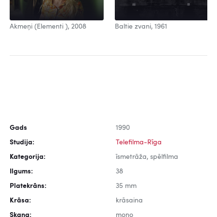
Baltie zvani, 1961
Akmeņi (Elementi ), 2008
Gads
1990
Studija:
Telefilma-Rīga
Kategorija:
īsmetrāža, spēlfilma
Ilgums:
38
Platekrāns:
35 mm
Krāsa:
krāsaina
Skaņa:
mono