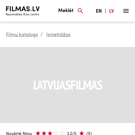
Meklēt
EN
|
LV
Filmu katalogs
īsmetrāžas
Novērtē filmu
3.2/5
(5)