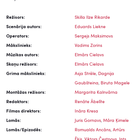
Režisors:
Skilla Ilze Rikarde
Scenārija autors:
Eduards Liekne
Operators:
Sergejs Maksimovs
Mākslinieks:
Vadims Zorins
Mūzikas autors:
Elmārs Cielavs
Skaņu režisors:
Elmārs Cielavs
Grima mākslinieks:
Asja Strēle
,
Dagnija
Gaubšteina
,
Biruta Magele
Montāžas režisors:
Margarita Kalnvārna
Redaktors:
Renāte Ābelīte
Filmas direktors:
Ināra Kresa
Lomās:
Juris Gornavs
,
Māra Ķimele
Lomās/Epizodēs:
Romualds Ancāns
,
Artūrs
Ēķis
,
Viktors Čestnovs
,
Ints