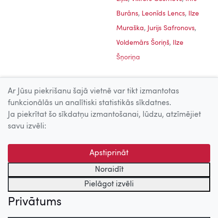
Burāns
,
Leonīds Lencs
,
Ilze
Muraška
,
Jurijs Safronovs
,
Voldemārs Šoriņš
,
Ilze
Šņoriņa
Ar Jūsu piekrišanu šajā vietnē var tikt izmantotas
funkcionālās un analītiski statistikās sīkdatnes.
Ja piekrītat šo sīkdatņu izmantošanai, lūdzu, atzīmējiet
Uz augšu
savu izvēli:
© 2026 Nacionālais Kino centrs, Kultūras informācijas sistēmu
Apstiprināt
centrs. Sadarbības partneris: Latvijas Valsts
kinofotofonodokumentu arhīvs.
Noraidīt
Pielāgot izvēli
Privātums