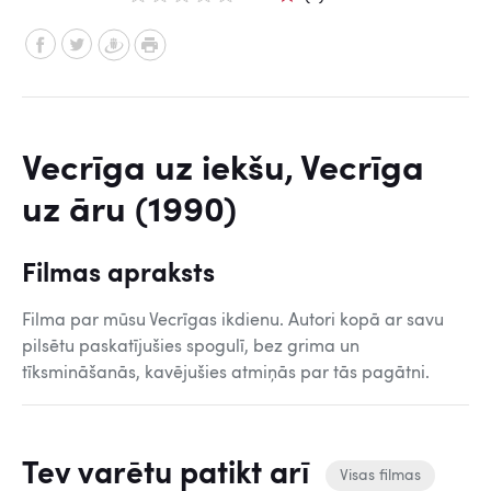
Vecrīga uz iekšu, Vecrīga
uz āru (1990)
Filmas apraksts
Filma par mūsu Vecrīgas ikdienu. Autori kopā ar savu
pilsētu paskatījušies spogulī, bez grima un
tīksmināšanās, kavējušies atmiņās par tās pagātni.
Tev varētu patikt arī
Visas filmas