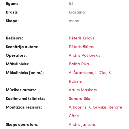
Ilgums:
54
Krāsa:
krāsaina
Skaņa:
mono
Režisors:
Pēteris Krilovs
Scenārija autors:
Pēteris Blūms
Operators:
Andris Pavlovskis
Mākslinieks:
Baiba Pika
Mākslinieks [anim.]:
A. Ādamsone
,
I. Dīķe
,
K.
Rubīne
Mūzikas autors:
Arturs Maskats
Kostīmu mākslinieks:
Sandra Sila
Montāžas režisors:
V. Kobrins
,
K. Grivskis
,
Renāte
Cāne
Skaņu operators:
Andris Jansons