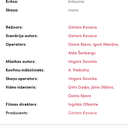
Krāsa:
krāsaina
Skaņa:
mono
Režisors:
Gintars Kavacis
Scenārija autors:
Gintars Kavacis
Operators:
Dainis Kļava
,
Igors Meirāns
,
Aldis Šenbergs
Mūzikas autors:
Ungars Savickis
Kostīmu mākslinieks:
A. Freibaha
Skaņu operators:
Ungars Savickis
Video inženieris:
Ģirts Gaiķis
,
Jānis Slišāns
,
Dainis Kļava
Filmas direktors:
Ingrīda Ofkante
Producents:
Gintars Kavacis