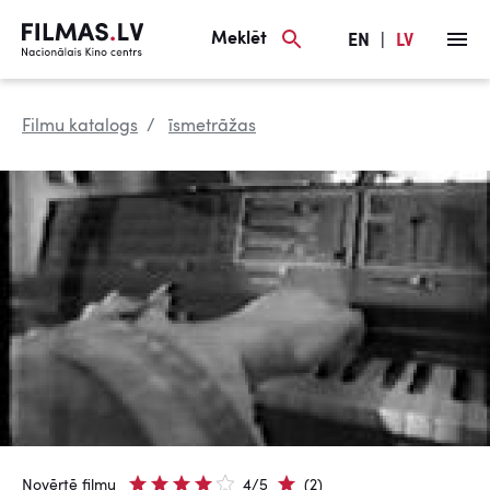
Meklēt
EN
|
LV
Filmu katalogs
īsmetrāžas
Novērtē filmu
4/5
(2)