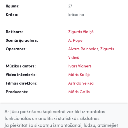
Ilgums:
27
Krāsa:
krāsaina
Režisors:
Zigurds Vidiņš
Scenārija autors:
A. Pope
Operators:
Aivars Reinholds
,
Zigurds
Vidiņš
Mūzikas autors:
Ivars Vīgners
Video inženieris:
Māris Kalējs
Filmas direktors:
Astrīda Veikša
Producents:
Māris Gailis
Ar Jūsu piekrišanu šajā vietnē var tikt izmantotas
funkcionālās un analītiski statistikās sīkdatnes.
Ja piekrītat šo sīkdatņu izmantošanai, lūdzu, atzīmējiet
Uz augšu