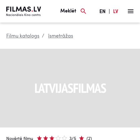
Meklēt
EN
|
LV
Filmu katalogs
īsmetrāžas
Novērtē filmu
3/5
(2)