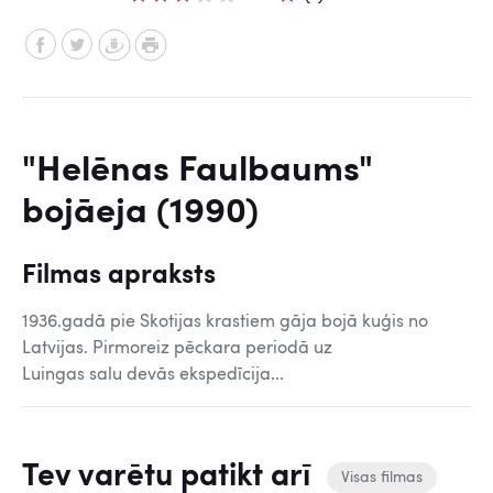
"Helēnas Faulbaums"
bojāeja (1990)
Filmas apraksts
1936.gadā pie Skotijas krastiem gāja bojā kuģis no
Latvijas. Pirmoreiz pēckara periodā uz
Luingas salu devās ekspedīcija...
Tev varētu patikt arī
Visas filmas