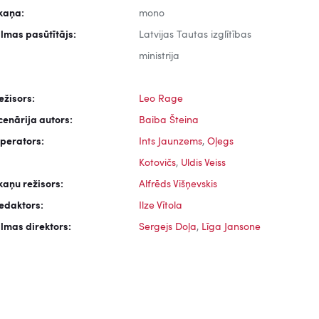
kaņa:
mono
ilmas pasūtītājs:
Latvijas Tautas izglītības
ministrija
ežisors:
Leo Rage
cenārija autors:
Baiba Šteina
perators:
Ints Jaunzems
,
Oļegs
Kotovičs
,
Uldis Veiss
kaņu režisors:
Alfrēds Višņevskis
edaktors:
Ilze Vītola
ilmas direktors:
Sergejs Doļa
,
Līga Jansone