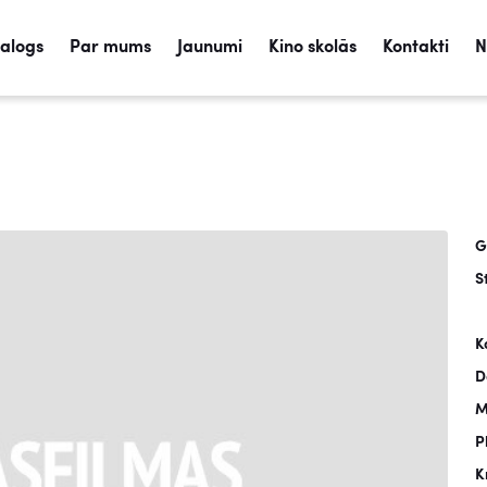
talogs
Par mums
Jaunumi
Kino skolās
Kontakti
N
G
S
K
D
M
P
K