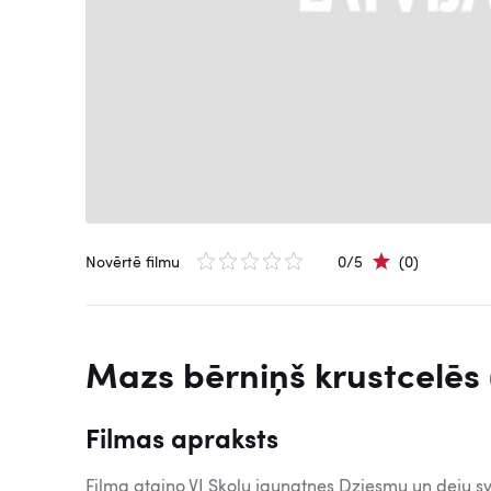
Novērtē filmu
0/5
(0)
Mazs bērniņš krustcelēs 
Filmas apraksts
Filma ataino VI Skolu jaunatnes Dziesmu un deju s