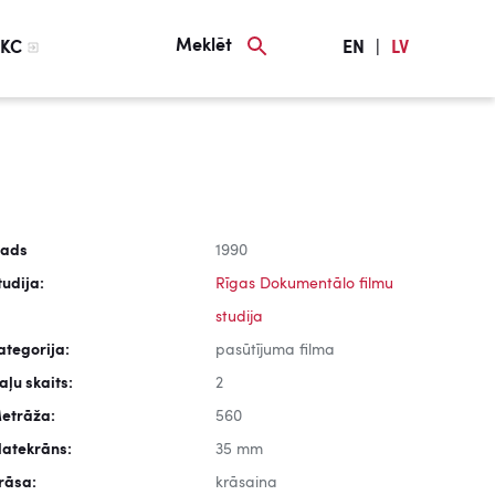
Meklēt
KC
EN
|
LV
ads
1990
tudija:
Rīgas Dokumentālo filmu
studija
ategorija:
pasūtījuma filma
aļu skaits:
2
etrāža:
560
latekrāns:
35 mm
rāsa:
krāsaina