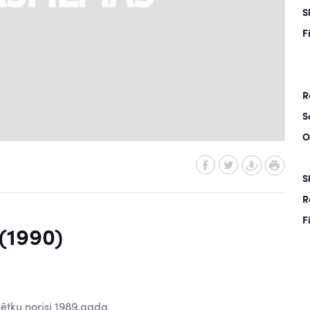
S
F
R
S
O
S
R
F
(1990)
vētku norisi 1989.gada