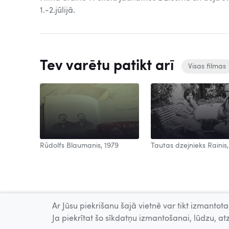
1.-2.jūlijā.
Tev varētu patikt arī
Visas filmas
Rūdolfs Blaumanis, 1979
Tautas dzejnieks Rainis,
Ar Jūsu piekrišanu šajā vietnē var tikt izmantotas
Ja piekrītat šo sīkdatņu izmantošanai, lūdzu, atz