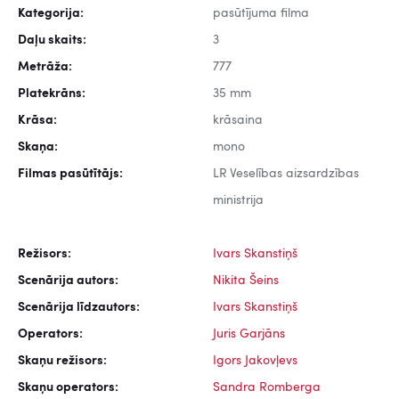
Kategorija:
pasūtījuma filma
Daļu skaits:
3
Metrāža:
777
Platekrāns:
35 mm
Krāsa:
krāsaina
Skaņa:
mono
Filmas pasūtītājs:
LR Veselības aizsardzības
ministrija
Režisors:
Ivars Skanstiņš
Scenārija autors:
Nikita Šeins
Scenārija līdzautors:
Ivars Skanstiņš
Operators:
Juris Garjāns
Skaņu režisors:
Igors Jakovļevs
Skaņu operators:
Sandra Romberga