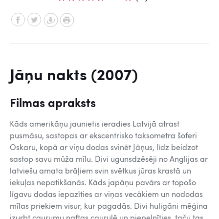
Jāņu nakts (2007)
Filmas apraksts
Kāds amerikāņu jaunietis ieradies Latvijā atrast
pusmāsu, sastopas ar ekscentrisko taksometra šoferi
Oskaru, kopā ar viņu dodas svinēt Jāņus, līdz beidzot
sastop savu mūža mīlu. Divi ugunsdzēsēji no Anglijas ar
latviešu amata brāļiem svin svētkus jūras krastā un
iekuļas nepatikšanās. Kāds japāņu pavārs ar topošo
līgavu dodas iepazīties ar viņas vecākiem un nododas
mīlas priekiem visur, kur pagadās. Divi huligāni mēģina
izurbt caurumu naftas caurulē un piepelnīties, taču tas