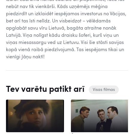
nebūt nav tik vienkārši. Kāds uzņēmējs mēģina
piedzirdīt un izklaidēt iespējamos investorus no Vācijas,
bet arī tas īsti nelīdz. Un visbeidzot – vēlēdamās
apglabāt savu vīru Lietuvā, bagāta atraitne nonāk
Latvijā. Viņa nolīgst kādu draisku šoferi, kurš viņu un
viņas miesassargu ved uz Lietuvu. Visi šie stāsti savijas
kopā vienā raibā piedzīvojumā. Tas iespējams tikai un
vienīgi Jāņu naktī!
Tev varētu patikt arī
Visas filmas