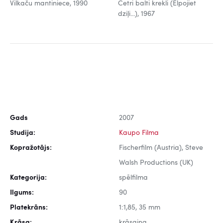
Vilkaču mantiniece, 1990
Četri balti krekli (Elpojiet
dziļi...), 1967
Gads
2007
Studija:
Kaupo Filma
Kopražotājs:
Fischerfilm (Austria), Steve
Walsh Productions (UK)
Kategorija:
spēlfilma
Ilgums:
90
Platekrāns:
1:1,85, 35 mm
Krāsa:
krāsaina