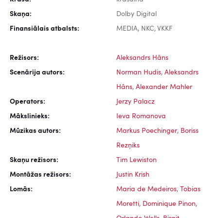
Skaņa:
Dolby Digital
Finansiālais atbalsts:
MEDIA, NKC, VKKF
Režisors:
Aleksandrs Hāns
Scenārija autors:
Norman Hudis
,
Aleksandrs
Hāns
,
Alexander Mahler
Operators:
Jerzy Palacz
Mākslinieks:
Ieva Romanova
Mūzikas autors:
Markus Poechinger
,
Boriss
Rezņiks
Skaņu režisors:
Tim Lewiston
Montāžas režisors:
Justin Krish
Lomās:
Maria de Medeiros
,
Tobias
Moretti
,
Dominique Pinon
,