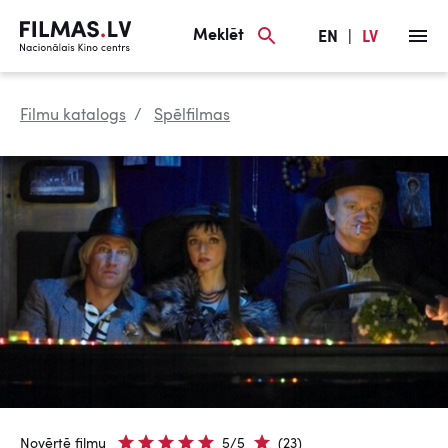
Meklēt
EN
|
LV
Filmu katalogs
Spēlfilmas
Novērtē filmu
5/5
(23)