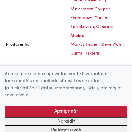
Orlando Wells
,
Birgit
Minichmayr
,
Chulpan
Khamatova
,
Daniils
Spivakovskis
,
Gundars
Āboliņš
Producents:
Markus Fischer
,
Steve Walsh
,
Guntis Trekteris
Ar Jūsu piekrišanu šajā vietnē var tikt izmantotas
funkcionālās un analītiski statistikās sīkdatnes.
Ja piekrītat šo sīkdatņu izmantošanai, lūdzu, atzīmējiet
Uz augšu
savu izvēli:
© 2026 Nacionālais Kino centrs, Kultūras informācijas sistēmu
Apstiprināt
centrs. Sadarbības partneris: Latvijas Valsts
kinofotofonodokumentu arhīvs.
Noraidīt
Pielāgot izvēli