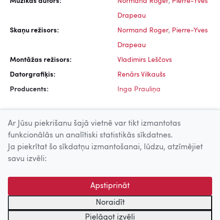
Mūzikas autors:
Normand Roger
,
Pierre-Yves
Drapeau
Skaņu režisors:
Normand Roger
,
Pierre-Yves
Drapeau
Montāžas režisors:
Vladimirs Leščovs
Datorgrafiķis:
Renārs Vilkaušs
Producents:
Inga Prauliņa
Ar Jūsu piekrišanu šajā vietnē var tikt izmantotas
funkcionālās un analītiski statistikās sīkdatnes.
Ja piekrītat šo sīkdatņu izmantošanai, lūdzu, atzīmējiet
Uz augšu
savu izvēli:
© 2026 Nacionālais Kino centrs, Kultūras informācijas sistēmu
Apstiprināt
centrs. Sadarbības partneris: Latvijas Valsts
kinofotofonodokumentu arhīvs.
Noraidīt
Pielāgot izvēli