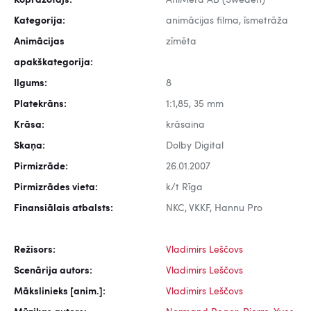
Kopražotājs:
AniMera AB (Sweden)
Kategorija:
animācijas filma, īsmetrāža
Animācijas
zīmēta
apakškategorija:
Ilgums:
8
Platekrāns:
1:1,85, 35 mm
Krāsa:
krāsaina
Skaņa:
Dolby Digital
Pirmizrāde:
26.01.2007
Pirmizrādes vieta:
k/t Rīga
Finansiālais atbalsts:
NKC, VKKF, Hannu Pro
Režisors:
Vladimirs Leščovs
Scenārija autors:
Vladimirs Leščovs
Mākslinieks [anim.]:
Vladimirs Leščovs