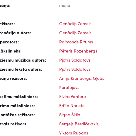
kaņa:
mono
ežisors:
Genādijs Zemels
cenārija autors:
Genādijs Zemels
perators:
Raimonds Ritums
ākslinieks:
Pēteris Rozenbergs
ziesmu mūzikas autors:
Pjotrs Soldatovs
ziesmu teksta autors:
Pjotrs Soldatovs
kaņu režisors:
Anrijs Krenbergs
,
Gļebs
Korotejevs
ostīmu mākslinieks:
Elvīra Vantere
rima mākslinieks:
Edīte Noriete
ontāžas režisors:
Signe Šķila
trais režisors:
Sergejs Berdičevskis
,
Viktors Rubans