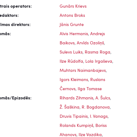
trais operators:
Gunārs Krievs
edaktors:
Antons Broks
ilmas direktors:
Jānis Grunte
omās:
Alvis Hermanis
,
Andrejs
Baikovs
,
Arvīds Ozoliņš
,
Sulevs Luiks
,
Rasma Roga
,
Ilze Rūdolfa
,
Lola Irgaševa
,
Muhtars Naimanbajevs
,
Igors Kleimans
,
Ruslans
Černovs
,
Ilga Tomase
omās/Epizodēs:
Rihards Zihmanis
,
A. Šulcs
,
Ž. Šaškina
,
R. Bogdanova
,
Druvis Tipainis
,
I. Vanags
,
Rolands Kumpiņš
,
Boriss
Ahanovs
,
Ilze Vazdika
,