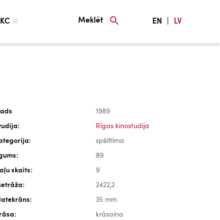
Meklēt
KC
EN
|
LV
ads
1989
tudija:
Rīgas kinostudija
ategorija:
spēlfilma
lgums:
89
aļu skaits:
9
etrāža:
2422,2
latekrāns:
35 mm
rāsa:
krāsaina