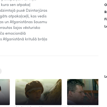
 kura sen atpakaļ
O
s dzimtajā pusē Dzintarjūras
R
gāts atpakaļceļš, kas vedis
F
jas un Afganistānas šausmu
L
rautas šajos vēsturisko
Lāča emocionālā
s Afganistānā kritušā brāļa
L