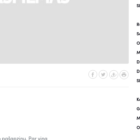
S
R
S
O
M
D
D
S
K
G
M
O
o pašapziņu. Par viņa