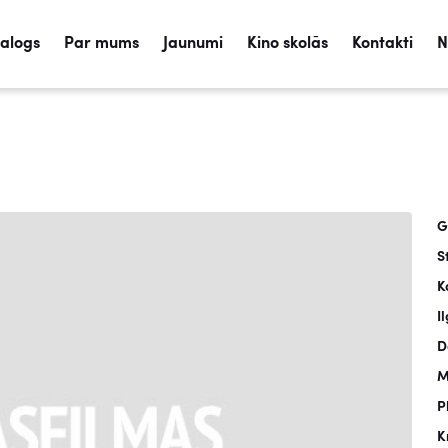
talogs
Par mums
Jaunumi
Kino skolās
Kontakti
N
G
S
K
I
D
M
P
K