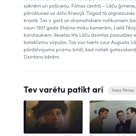
saknēm un pašcieņu. Filmas centrā – Lāču ģimene,
pārcēlusies uz dzīvi Krievijā. Tagad tā atgriezusie
krastā. Tas ir garš un dramatiskiem notikumiem ba
cauri 1937.gada Staļina moku kamerām, Lielā Tēvi
karalaukiem. Veselas trīs Lāču dzimtas paaudzes ie
kataklizmu virpuļos. Tas viss tverts caur Augusta 
pārdzīvojuma prizmu brīdī, kad notiek gatavošanā
Dzintara bērēm.
Tev varētu patikt arī
Visas filmas