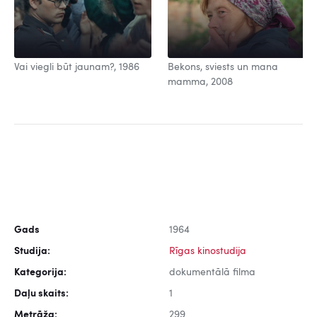
Vai viegli būt jaunam?, 1986
Bekons, sviests un mana
mamma, 2008
Gads
1964
Studija:
Rīgas kinostudija
Kategorija:
dokumentālā filma
Daļu skaits:
1
Metrāža:
299