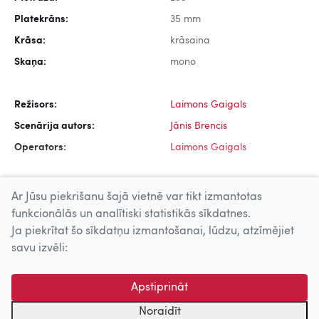
Platekrāns:
35 mm
Krāsa:
krāsaina
Skaņa:
mono
Režisors:
Laimons Gaigals
Scenārija autors:
Jānis Brencis
Operators:
Laimons Gaigals
Ar Jūsu piekrišanu šajā vietnē var tikt izmantotas
funkcionālās un analītiski statistikās sīkdatnes.
Ja piekrītat šo sīkdatņu izmantošanai, lūdzu, atzīmējiet
Uz augšu
savu izvēli:
© 2026 Nacionālais Kino centrs, Kultūras informācijas sistēmu
Apstiprināt
centrs. Sadarbības partneris: Latvijas Valsts
kinofotofonodokumentu arhīvs.
Noraidīt