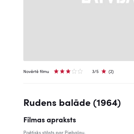
Novērtē filmu
3/5
(2)
Rudens balāde (1964)
Filmas apraksts
Poētisks stāsts par Piebalgu.