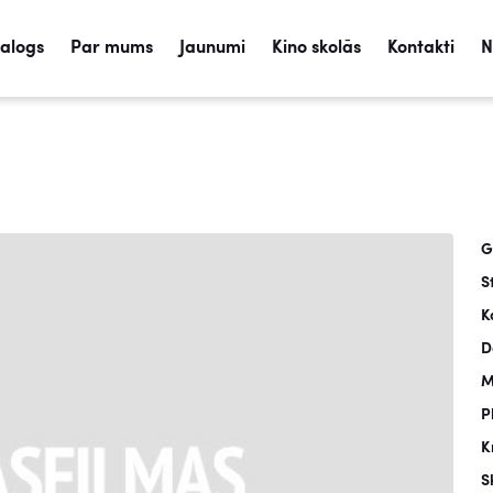
talogs
Par mums
Jaunumi
Kino skolās
Kontakti
N
G
S
K
D
M
P
K
S