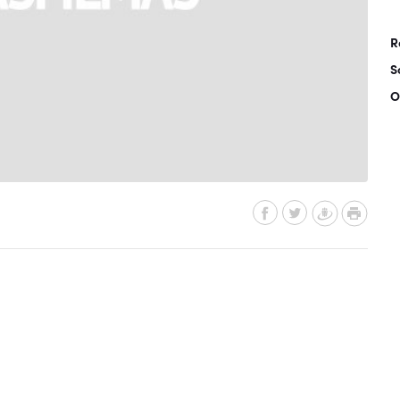
R
S
O