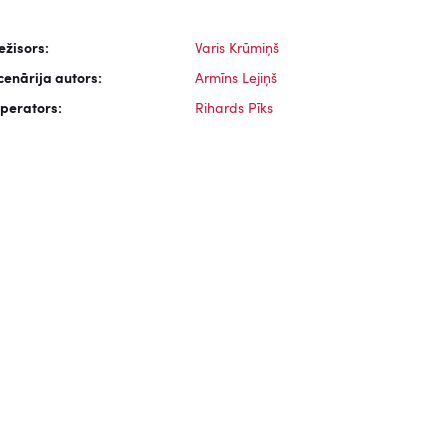
ežisors:
Varis Krūmiņš
cenārija autors:
Armīns Lejiņš
perators:
Rihards Pīks