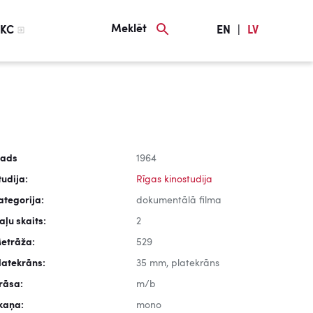
Meklēt
KC
EN
|
LV
ads
1964
tudija:
Rīgas kinostudija
ategorija:
dokumentālā filma
aļu skaits:
2
etrāža:
529
latekrāns:
35 mm, platekrāns
rāsa:
m/b
kaņa:
mono