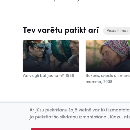
Tev varētu patikt arī
Visas filmas
Vai viegli būt jaunam?, 1986
Bekons, sviests un man
mamma, 2008
Ar Jūsu piekrišanu šajā vietnē var tikt izmantotas
Ja piekrītat šo sīkdatņu izmantošanai, lūdzu, atz