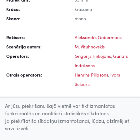
Platekrāns:
35 mm
Krāsa:
krāsaina
Skaņa:
mono
Režisors:
Aleksandrs Gribermans
Scenārija autors:
M. Vituhnovskis
Operators:
Grigorijs Hnkojans
,
Gunārs
Indriksons
Otrais operators:
Henrihs Pilipsons
,
Ivars
Seleckis
Ar Jūsu piekrišanu šajā vietnē var tikt izmantotas
funkcionālās un analītiski statistikās sīkdatnes.
Ja piekrītat šo sīkdatņu izmantošanai, lūdzu, atzīmējiet
Uz augšu
savu izvēli:
© 2026 Nacionālais Kino centrs, Kultūras informācijas sistēmu