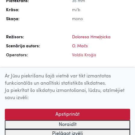
Platekrāns:
35 mm
Krāsa:
m/b
Skaņa:
mono
Režisors:
Doloresa Hmeļņicka
Scenārija autors:
O. Mačs
Operators:
Valdis Kroģis
Ar Jūsu piekrišanu šajā vietnē var tikt izmantotas
funkcionālās un analītiski statistikās sīkdatnes.
Ja piekrītat šo sīkdatņu izmantošanai, lūdzu, atzīmējiet
Uz augšu
savu izvēli:
© 2026 Nacionālais Kino centrs, Kultūras informācijas sistēmu
Apstiprināt
centrs. Sadarbības partneris: Latvijas Valsts
kinofotofonodokumentu arhīvs.
Noraidīt
Pielāgot izvēli