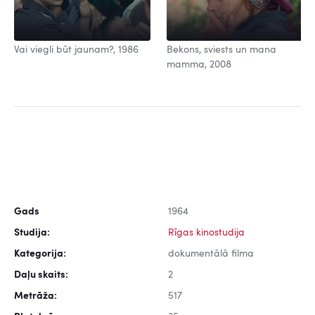
Vai viegli būt jaunam?, 1986
Bekons, sviests un mana
mamma, 2008
Gads
1964
Studija:
Rīgas kinostudija
Kategorija:
dokumentālā filma
Daļu skaits:
2
Metrāža:
517