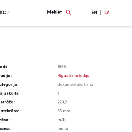
Meklēt
KC
EN
|
LV
ads
1965
tudija:
Rīgas kinostudija
ategorija:
dokumentālā filma
aļu skaits:
1
etrāža:
229,2
latekrāns:
35 mm
rāsa:
m/b
kaņa:
mono