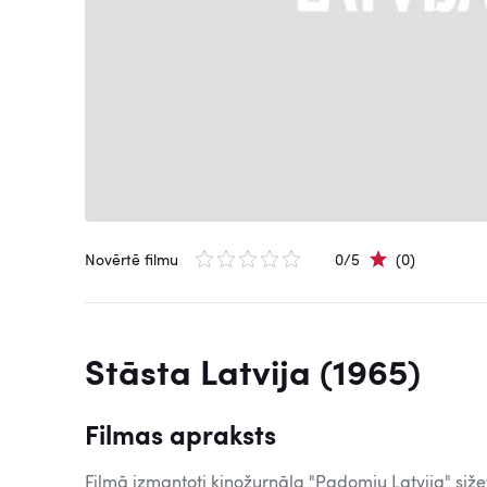
Novērtē filmu
0/5
(0)
Stāsta Latvija (1965)
Filmas apraksts
Filmā izmantoti kinožurnāla "Padomju Latvija" sižet