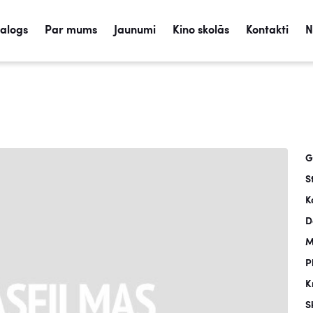
talogs
Par mums
Jaunumi
Kino skolās
Kontakti
N
G
S
K
D
M
P
K
S