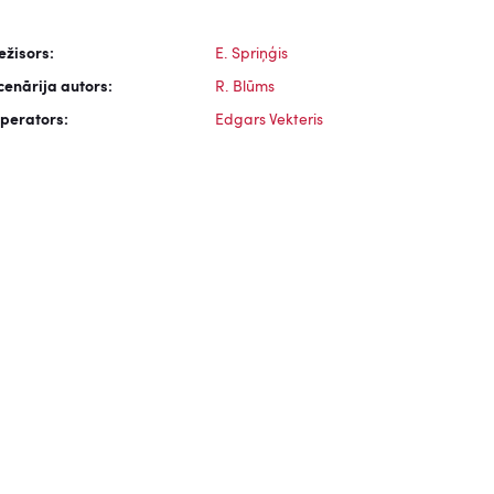
ežisors:
E. Spriņģis
cenārija autors:
R. Blūms
perators:
Edgars Vekteris