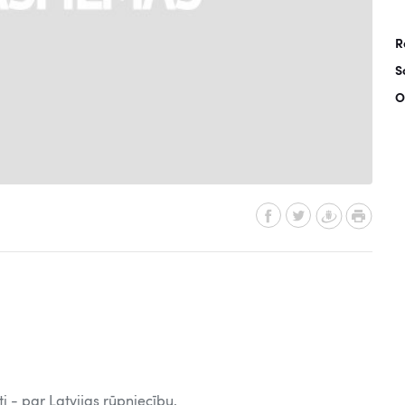
R
S
O
i - par Latvijas rūpniecību.