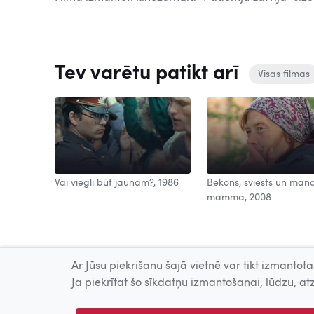
Tev varētu patikt arī
Visas filmas
Vai viegli būt jaunam?, 1986
Bekons, sviests un man
mamma, 2008
Ar Jūsu piekrišanu šajā vietnē var tikt izmantotas
Ja piekrītat šo sīkdatņu izmantošanai, lūdzu, atz