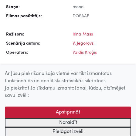
Skaņa:
mono
Filmas pasūtītājs:
DOSAAF
Režisors:
Irina Mass
Scenārija autors:
V. Jegorovs
Operators:
Valdis Kroģis
Ar Jūsu piekrišanu šajā vietnē var tikt izmantotas
funkcionālās un analītiski statistikās sīkdatnes.
Ja piekrītat šo sīkdatņu izmantošanai, lūdzu, atzīmējiet
Uz augšu
savu izvēli:
© 2026 Nacionālais Kino centrs, Kultūras informācijas sistēmu
Apstiprināt
centrs. Sadarbības partneris: Latvijas Valsts
kinofotofonodokumentu arhīvs.
Noraidīt
Pielāgot izvēli