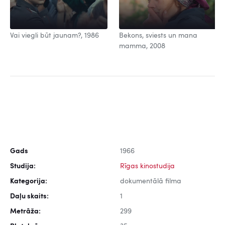
Vai viegli būt jaunam?, 1986
Bekons, sviests un mana
mamma, 2008
Gads
1966
Studija:
Rīgas kinostudija
Kategorija:
dokumentālā filma
Daļu skaits:
1
Metrāža:
299