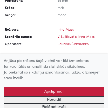
Platekrāns:
35 mm
Krāsa:
m/b
Skaņa:
mono
Režisors:
Irina Mass
Scenārija autors:
V. Luščevskis
,
Irina Mass
Operators:
Eduards Šinkarenko
Ar Jūsu piekrišanu šajā vietnē var tikt izmantotas
funkcionālās un analītiski statistikās sīkdatnes.
Ja piekrītat šo sīkdatņu izmantošanai, lūdzu, atzīmējiet
Uz augšu
savu izvēli:
© 2026 Nacionālais Kino centrs, Kultūras informācijas sistēmu
Apstiprināt
centrs. Sadarbības partneris: Latvijas Valsts
kinofotofonodokumentu arhīvs.
Noraidīt
Pielāgot izvēli